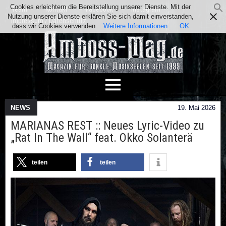
Cookies erleichtern die Bereitstellung unserer Dienste. Mit der
Team
Kontakt
Facebook
Instagram
Nutzung unserer Dienste erklären Sie sich damit einverstanden,
Impressum / Datenschutz
dass wir Cookies verwenden.
Weitere Informationen
OK
NEWS
19. Mai 2026
MARIANAS REST :: Neues Lyric-Video zu
„Rat In The Wall“ feat. Okko Solanterä
teilen
teilen