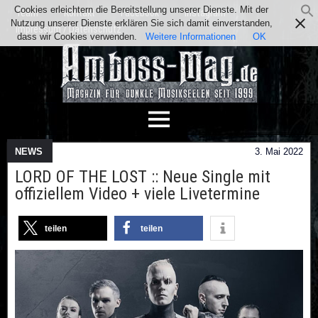
Cookies erleichtern die Bereitstellung unserer Dienste. Mit der
Team
Kontakt
Facebook
Instagram
Nutzung unserer Dienste erklären Sie sich damit einverstanden,
Impressum / Datenschutz
dass wir Cookies verwenden.
Weitere Informationen
OK
NEWS
3. Mai 2022
LORD OF THE LOST :: Neue Single mit
offiziellem Video + viele Livetermine
teilen
teilen