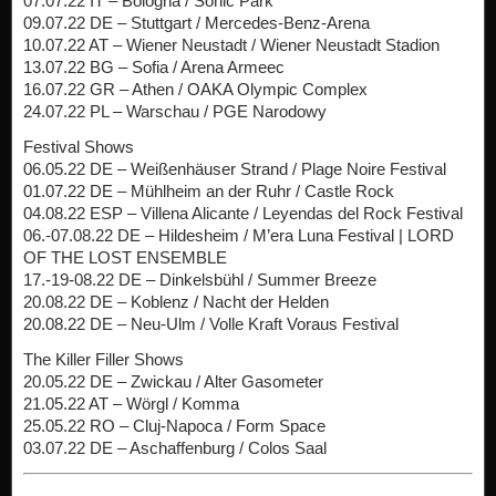
07.07.22 IT – Bologna / Sonic Park
09.07.22 DE – Stuttgart / Mercedes-Benz-Arena
10.07.22 AT – Wiener Neustadt / Wiener Neustadt Stadion
13.07.22 BG – Sofia / Arena Armeec
16.07.22 GR – Athen / OAKA Olympic Complex
24.07.22 PL – Warschau / PGE Narodowy
Festival Shows
06.05.22 DE – Weißenhäuser Strand / Plage Noire Festival
01.07.22 DE – Mühlheim an der Ruhr / Castle Rock
04.08.22 ESP – Villena Alicante / Leyendas del Rock Festival
06.-07.08.22 DE – Hildesheim / M’era Luna Festival | LORD
OF THE LOST ENSEMBLE
17.-19-08.22 DE – Dinkelsbühl / Summer Breeze
20.08.22 DE – Koblenz / Nacht der Helden
20.08.22 DE – Neu-Ulm / Volle Kraft Voraus Festival
The Killer Filler Shows
20.05.22 DE – Zwickau / Alter Gasometer
21.05.22 AT – Wörgl / Komma
25.05.22 RO – Cluj-Napoca / Form Space
03.07.22 DE – Aschaffenburg / Colos Saal