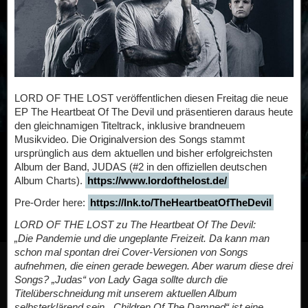
LORD OF THE LOST veröffentlichen diesen Freitag die neue
EP The Heartbeat Of The Devil und präsentieren daraus heute
den gleichnamigen Titeltrack, inklusive brandneuem
Musikvideo. Die Originalversion des Songs stammt
ursprünglich aus dem aktuellen und bisher erfolgreichsten
Album der Band, JUDAS (#2 in den offiziellen deutschen
Album Charts).
https://www.lordofthelost.de/
Pre-Order here:
https://lnk.to/TheHeartbeatOfTheDevil
LORD OF THE LOST zu The Heartbeat Of The Devil:
„Die Pandemie und die ungeplante Freizeit. Da kann man
schon mal spontan drei Cover-Versionen von Songs
aufnehmen, die einen gerade bewegen. Aber warum diese drei
Songs? „Judas“ von Lady Gaga sollte durch die
Titelüberschneidung mit unserem aktuellen Album
selbsterklärend sein. „Children Of The Damned“ ist eine