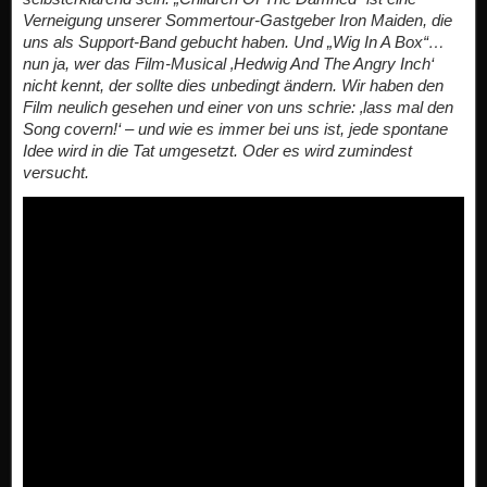
Verneigung unserer Sommertour-Gastgeber Iron Maiden, die
uns als Support-Band gebucht haben. Und „Wig In A Box“…
nun ja, wer das Film-Musical ‚Hedwig And The Angry Inch‘
nicht kennt, der sollte dies unbedingt ändern. Wir haben den
Film neulich gesehen und einer von uns schrie: ‚lass mal den
Song covern!‘ – und wie es immer bei uns ist, jede spontane
Idee wird in die Tat umgesetzt. Oder es wird zumindest
versucht.