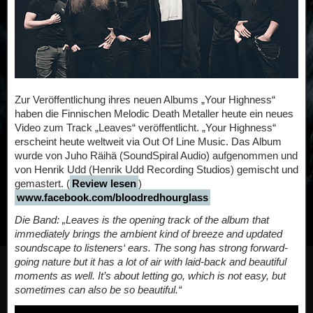
Zur Veröffentlichung ihres neuen Albums „Your Highness“
haben die Finnischen Melodic Death Metaller heute ein neues
Video zum Track „Leaves“ veröffentlicht. „Your Highness“
erscheint heute weltweit via Out Of Line Music. Das Album
wurde von Juho Räihä (SoundSpiral Audio) aufgenommen und
von Henrik Udd (Henrik Udd Recording Studios) gemischt und
gemastert. (
Review lesen
)
www.facebook.com/bloodredhourglass
Die Band: „Leaves is the opening track of the album that
immediately brings the ambient kind of breeze and updated
soundscape to listeners‘ ears. The song has strong forward-
going nature but it has a lot of air with laid-back and beautiful
moments as well. It’s about letting go, which is not easy, but
sometimes can also be so beautiful.“