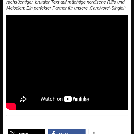
rachsüchtiger, brutaler Text auf mächtige nordische Riffs und
Melodien: Ein perfekter Partner für unsere ‚Carnivore‘-Single!“