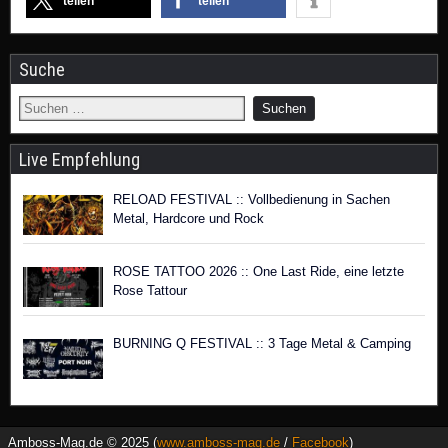
teilen
teilen
Suche
Live Empfehlung
RELOAD FESTIVAL :: Vollbedienung in Sachen
Metal, Hardcore und Rock
ROSE TATTOO 2026 :: One Last Ride, eine letzte
Rose Tattour
BURNING Q FESTIVAL :: 3 Tage Metal & Camping
Amboss-Mag.de © 2025 (
www.amboss-mag.de
/
Facebook
)