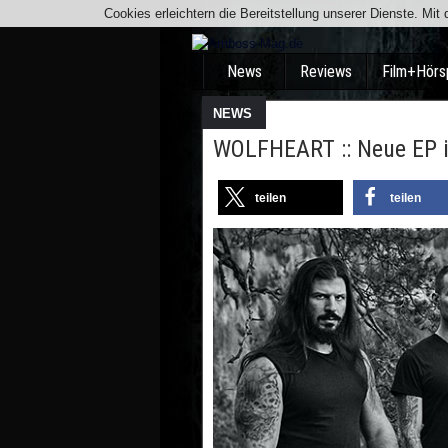
Cookies erleichtern die Bereitstellung unserer Dienste. Mi
News
Reviews
Film+Hörs
NEWS
WOLFHEART :: Neue EP 
teilen
teilen