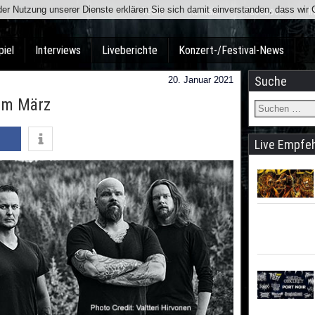
t der Nutzung unserer Dienste erklären Sie sich damit einverstanden, dass wi
Team
Kontakt
Facebook
I
piel
Interviews
Liveberichte
Konzert-/Festival-News
Suche
20. Januar 2021
im März
Live Empfe