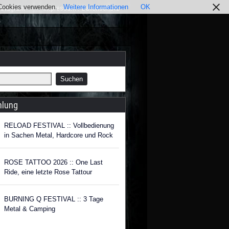
r Cookies verwenden.
Weitere Informationen
OK
nstagram
Impressum / Datenschutz
hlung
RELOAD FESTIVAL :: Vollbedienung
in Sachen Metal, Hardcore und Rock
ROSE TATTOO 2026 :: One Last
Ride, eine letzte Rose Tattour
BURNING Q FESTIVAL :: 3 Tage
Metal & Camping