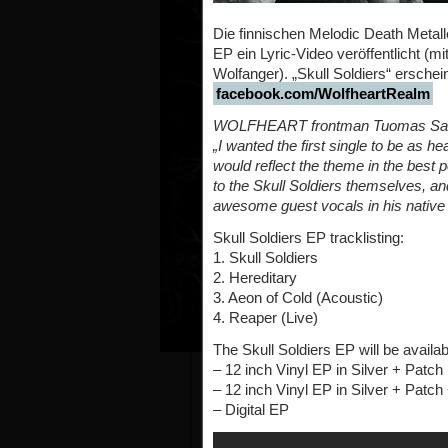
Die finnischen Melodic Death Meta
EP ein Lyric-Video veröffentlicht (
Wolfanger). „Skull Soldiers“ ersche
facebook.com/WolfheartRealm
WOLFHEART frontman Tuomas Saukk
„I wanted the first single to be as h
would reflect the theme in the best 
to the Skull Soldiers themselves, a
awesome guest vocals in his native l
Skull Soldiers EP tracklisting:
1. Skull Soldiers
2. Hereditary
3. Aeon of Cold (Acoustic)
4. Reaper (Live)
The Skull Soldiers EP will be availab
– 12 inch Vinyl EP in Silver + Patch 
– 12 inch Vinyl EP in Silver + Patch 
– Digital EP