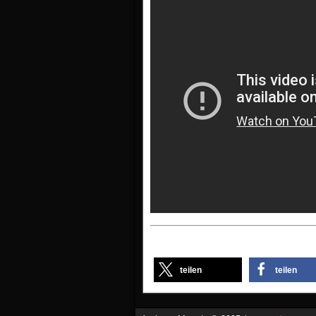
teilen
teilen