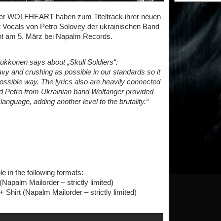
ller WOLFHEART haben zum Titeltrack ihrer neuen
mit Vocals von Petro Solovey der ukrainischen Band
int am 5. März bei Napalm Records.
onen says about „Skull Soldiers“:
eavy and crushing as possible in our standards so it
possible way. The lyrics also are heavily connected
nd Petro from Ukrainian band Wolfanger provided
anguage, adding another level to the brutality.“
le in the following formats:
(Napalm Mailorder – strictly limited)
+ Shirt (Napalm Mailorder – strictly limited)