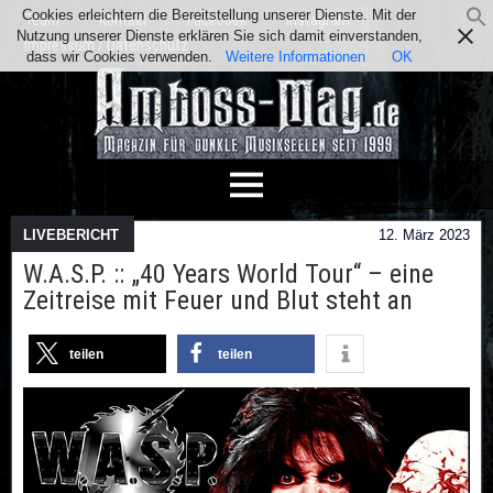
Cookies erleichtern die Bereitstellung unserer Dienste. Mit der
Team
Kontakt
Facebook
Instagram
Nutzung unserer Dienste erklären Sie sich damit einverstanden,
Impressum / Datenschutz
dass wir Cookies verwenden.
Weitere Informationen
OK
LIVEBERICHT
12. März 2023
W.A.S.P. :: „40 Years World Tour“ – eine
Zeitreise mit Feuer und Blut steht an
teilen
teilen