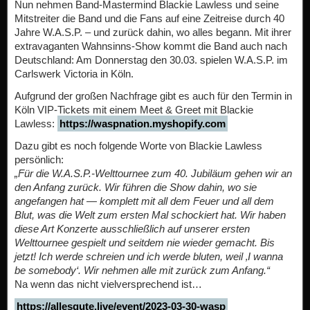
Nun nehmen Band-Mastermind Blackie Lawless und seine
Mitstreiter die Band und die Fans auf eine Zeitreise durch 40
Jahre W.A.S.P. – und zurück dahin, wo alles begann. Mit ihrer
extravaganten Wahnsinns-Show kommt die Band auch nach
Deutschland: Am Donnerstag den 30.03. spielen W.A.S.P. im
Carlswerk Victoria in Köln.
Aufgrund der großen Nachfrage gibt es auch für den Termin in
Köln VIP-Tickets mit einem Meet & Greet mit Blackie
Lawless:
https://waspnation.myshopify.com
Dazu gibt es noch folgende Worte von Blackie Lawless
persönlich:
„Für die W.A.S.P.-Welttournee zum 40. Jubiläum gehen wir an
den Anfang zurück. Wir führen die Show dahin, wo sie
angefangen hat — komplett mit all dem Feuer und all dem
Blut, was die Welt zum ersten Mal schockiert hat. Wir haben
diese Art Konzerte ausschließlich auf unserer ersten
Welttournee gespielt und seitdem nie wieder gemacht. Bis
jetzt! Ich werde schreien und ich werde bluten, weil ‚I wanna
be somebody‘. Wir nehmen alle mit zurück zum Anfang.“
Na wenn das nicht vielversprechend ist…
https://allesgute.live/event/2023-03-30-wasp