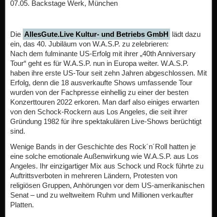
07.05. Backstage Werk, München
Die
AllesGute.Live Kultur- und Betriebs GmbH
lädt dazu
ein, das 40. Jubiläum von W.A.S.P. zu zelebrieren:
Nach dem fulminante US-Erfolg mit ihrer „40th Anniversary
Tour“ geht es für W.A.S.P. nun in Europa weiter. W.A.S.P.
haben ihre erste US-Tour seit zehn Jahren abgeschlossen. Mit
Erfolg, denn die 18 ausverkaufte Shows umfassende Tour
wurden von der Fachpresse einhellig zu einer der besten
Konzerttouren 2022 erkoren. Man darf also einiges erwarten
von den Schock-Rockern aus Los Angeles, die seit ihrer
Gründung 1982 für ihre spektakulären Live-Shows berüchtigt
sind.
Wenige Bands in der Geschichte des Rock´n´Roll hatten je
eine solche emotionale Außenwirkung wie W.A.S.P. aus Los
Angeles. Ihr einzigartiger Mix aus Schock und Rock führte zu
Auftrittsverboten in mehreren Ländern, Protesten von
religiösen Gruppen, Anhörungen vor dem US-amerikanischen
Senat – und zu weltweitem Ruhm und Millionen verkaufter
Platten.