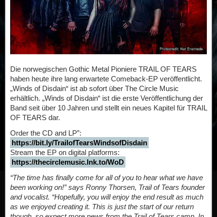
Die norwegischen Gothic Metal Pioniere TRAIL OF TEARS
haben heute ihre lang erwartete Comeback-EP veröffentlicht.
„Winds of Disdain“ ist ab sofort über The Circle Music
erhältlich. „Winds of Disdain“ ist die erste Veröffentlichung der
Band seit über 10 Jahren und stellt ein neues Kapitel für TRAIL
OF TEARS dar.
Order the CD and LP”:
https://bit.ly/TrailofTearsWindsofDisdain
Stream the EP on digital platforms:
https://thecirclemusic.lnk.to/WoD
“The time has finally come for all of you to hear what we have
been working on!” says Ronny Thorsen, Trail of Tears founder
and vocalist. “Hopefully, you will enjoy the end result as much
as we enjoyed creating it. This is just the start of our return
though, so expect more news from the Trail of Tears camp. In