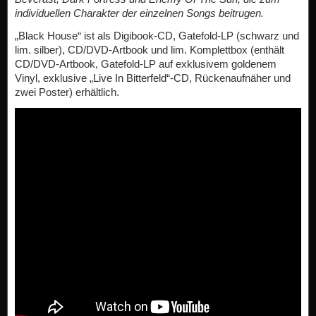
individuellen Charakter der einzelnen Songs beitrugen.
„Black House“ ist als Digibook-CD, Gatefold-LP (schwarz und
lim. silber), CD/DVD-Artbook und lim. Komplettbox (enthält
CD/DVD-Artbook, Gatefold-LP auf exklusivem goldenem
Vinyl, exklusive „Live In Bitterfeld“-CD, Rückenaufnäher und
zwei Poster) erhältlich.