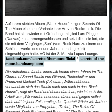
Auf ihrem siebten Album „Black House“ zeigen Secrets Of
The Moon eine neue Variante ihrer Art von Rockmusik. Die
Band hat sich wieder mit Gründungsmitglied Lars Plegge
(Daevas) zusammengeschlossen und setzt die Linie fort, die
sie mit dem Vorgänger „Sun“ (vom Rock Hard zu einem der
Schlüsselwerke des neuen Jahrtausends gekürt)
eingeschlagen hatte. VÖ ist der 8. Mai via Lupus Lounge.
facebook.com/secretsofthemoonofficial
/
secrets-of-the-
moon.bandcamp.com
Die Aufnahmen fanden innerhalb knapp eines Jahres im The
Church of Sound Studio von Gitarrist, Tontechniker und
Produzent Michael Zech (Ar) statt. „Währenddessen
verwandelte sich das Studio nach und nach in das ‚Black
House'“, sagt die Band und deutet damit an, wie intensiv ihre
Arbeit war. „Wir wurden besessen davon und gingen selbst
darin auf.“ In jener Zeit empfing das Quartett Gäste wie Jarboe
sowie Mitglieder von Empyrium, (Dolch), The Ruins Of
Beverast, Dark Fortress und Enemy Of The Sun, die zum