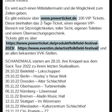
Letzte Instanz
Es wird auch einen Mittelaltermarkt und die Möglichkeit zum
Zelten geben.
Es gibt exklusiv über
www.powerticket.de
100 VIP Tickets.
Diese beinhalten das 2-Tage-Ticket, einen eigenen VIP-
Bereich mit Sitzmöglichkeiten, toller Sicht, eigenen Toiletten
und einem Überraschungsgeschenk.
Tickets gibt es über
https://www.powerticket.de/produkt/folkfield-festival-
2023/
,
https://www.eventim.de/artist/folkfield-festival/
und
an allen bekannten VVK-Stellen.
SCHANDMAUL starten am 28.10. ihre Knüppel aus dem
Sack Tour 2022 zu ihrem letzten Studioalbum.
28.10.22 Bielefeld – Lokschuppen
29.10.22 Berlin – Huxley´s Neue Welt
30.10.22 Dresden – Alter Schlachthof
05.11.22 Oberhausen – Turbinenhalle
06.11.22 Nürnberg – Löwensaal
11.11.22 Bremen – Aladin Music Hall
12.11.22 Stuttgart – Im Wizemann
18.11.22 Wiesbaden – Kulturzentrum Schlachthof
19.11.22 CH- Pratteln – Z7