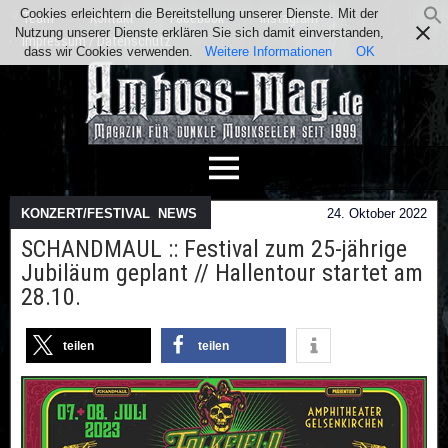
Cookies erleichtern die Bereitstellung unserer Dienste. Mit der
Team
Kontakt
Facebook
Instagram
Nutzung unserer Dienste erklären Sie sich damit einverstanden,
Impressum / Datenschutz
dass wir Cookies verwenden.
Weitere Informationen
OK
KONZERT/FESTIVAL
,
NEWS
24. Oktober 2022
SCHANDMAUL :: Festival zum 25-jährige
Jubiläum geplant // Hallentour startet am
28.10.
teilen
teilen