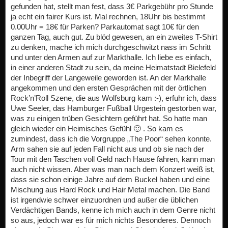
gefunden hat, stellt man fest, dass 3€ Parkgebühr pro Stunde
ja echt ein fairer Kurs ist. Mal rechnen, 18Uhr bis bestimmt
0.00Uhr = 18€ für Parken? Parkautomat sagt 10€ für den
ganzen Tag, auch gut. Zu blöd gewesen, an ein zweites T-Shirt
zu denken, mache ich mich durchgeschwitzt nass im Schritt
und unter den Armen auf zur Markthalle. Ich liebe es einfach,
in einer anderen Stadt zu sein, da meine Heimatstadt Bielefeld
der Inbegriff der Langeweile geworden ist. An der Markhalle
angekommen und den ersten Gesprächen mit der örtlichen
Rock’n’Roll Szene, die aus Wolfsburg kam :-), erfuhr ich, dass
Uwe Seeler, das Hamburger Fußball Urgestein gestorben war,
was zu einigen trüben Gesichtern geführt hat. So hatte man
gleich wieder ein Heimisches Gefühl 🙂 . So kam es
zumindest, dass ich die Vorgruppe „The Poor“ sehen konnte.
Arm sahen sie auf jeden Fall nicht aus und ob sie nach der
Tour mit den Taschen voll Geld nach Hause fahren, kann man
auch nicht wissen. Aber was man nach dem Konzert weiß ist,
dass sie schon einige Jahre auf dem Buckel haben und eine
Mischung aus Hard Rock und Hair Metal machen. Die Band
ist irgendwie schwer einzuordnen und außer die üblichen
Verdächtigen Bands, kenne ich mich auch in dem Genre nicht
so aus, jedoch war es für mich nichts Besonderes. Dennoch