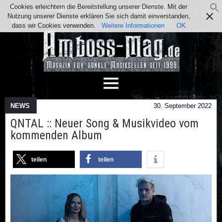
Cookies erleichtern die Bereitstellung unserer Dienste. Mit der
Team
Kontakt
Facebook
Instagram
Nutzung unserer Dienste erklären Sie sich damit einverstanden,
Impressum / Datenschutz
dass wir Cookies verwenden.
Weitere Informationen
OK
NEWS
30. September 2022
QNTAL :: Neuer Song & Musikvideo vom
kommenden Album
teilen
teilen