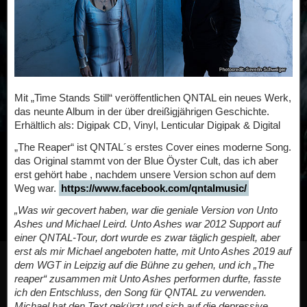
Mit „Time Stands Still“ veröffentlichen QNTAL ein neues Werk,
das neunte Album in der über dreißigjährigen Geschichte.
Erhältlich als: Digipak CD, Vinyl, Lenticular Digipak & Digital
„The Reaper“ ist QNTAL´s erstes Cover eines moderne Song.
das Original stammt von der Blue Öyster Cult, das ich aber
erst gehört habe , nachdem unsere Version schon auf dem
Weg war.
https://www.facebook.com/qntalmusic/
„Was wir gecovert haben, war die geniale Version von Unto
Ashes und Michael Leird. Unto Ashes war 2012 Support auf
einer QNTAL-Tour, dort wurde es zwar täglich gespielt, aber
erst als mir Michael angeboten hatte, mit Unto Ashes 2019 auf
dem WGT in Leipzig auf die Bühne zu gehen, und ich „The
reaper“ zusammen mit Unto Ashes performen durfte, fasste
ich den Entschluss, den Song für QNTAL zu verwenden.
Michael hat den Text gekürzt und sich auf die depressive