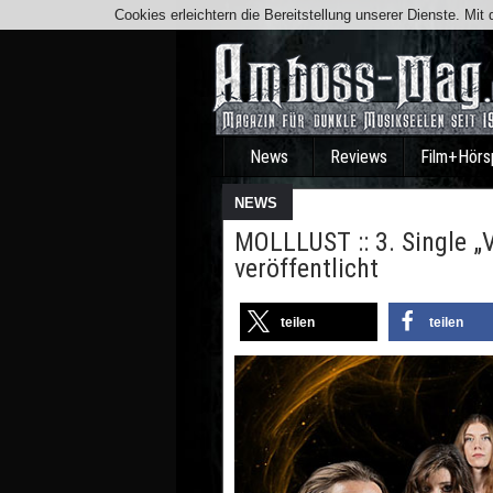
Cookies erleichtern die Bereitstellung unserer Dienste. Mi
News
Reviews
Film+Hörs
NEWS
MOLLLUST :: 3. Single „
veröffentlicht
teilen
teilen