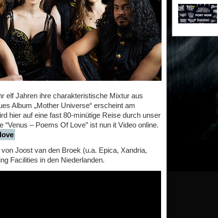
elf Jahren ihre charakteristische Mixtur aus
eues Album „Mother Universe“ erscheint am
d hier auf eine fast 80-minütige Reise durch unser
e “Venus – Poems Of Love” ist nun it Video online.
love
von Joost van den Broek (u.a. Epica, Xandria,
g Facilities in den Niederlanden.