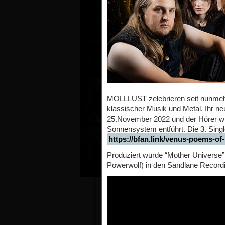
MOLLLUST zelebrieren seit nunmehr 
klassischer Musik und Metal. Ihr n
25.November 2022 und der Hörer wir
Sonnensystem entführt. Die 3. Singl
https://bfan.link/venus-poems-of-
Produziert wurde “Mother Universe” 
Powerwolf) in den Sandlane Recordin