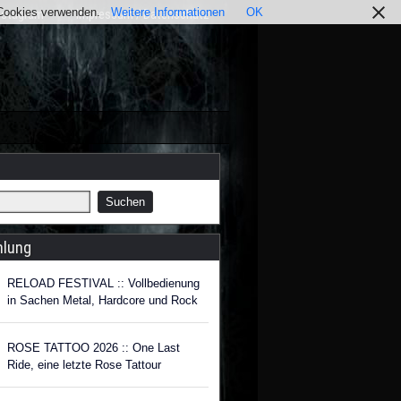
r Cookies verwenden.
Weitere Informationen
OK
nstagram
Impressum / Datenschutz
hlung
RELOAD FESTIVAL :: Vollbedienung
in Sachen Metal, Hardcore und Rock
ROSE TATTOO 2026 :: One Last
Ride, eine letzte Rose Tattour