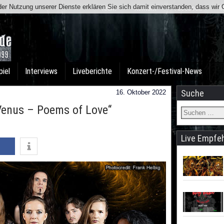
t der Nutzung unserer Dienste erklären Sie sich damit einverstanden, dass wi
Team
Kontakt
Facebook
I
piel
Interviews
Liveberichte
Konzert-/Festival-News
Suche
16. Oktober 2022
Venus – Poems of Love“
Live Empfe