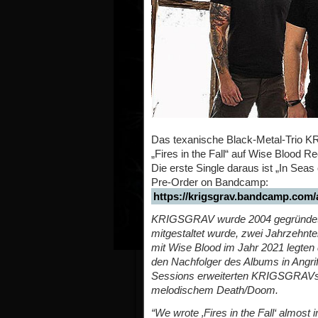
Das texanische Black-Metal-Trio K
„Fires in the Fall“ auf Wise Blood R
Die erste Single daraus ist „In Seas 
Pre-Order on Bandcamp:
https://krigsgrav.bandcamp.com/al
KRIGSGRAV wurde 2004 gegründet un
mitgestaltet wurde, zwei Jahrzehnte
mit Wise Blood im Jahr 2021 legten 
den Nachfolger des Albums in Angrif
Sessions erweiterten KRIGSGRAVs 
melodischem Death/Doom.
“We wrote ‚Fires in the Fall‘ almost