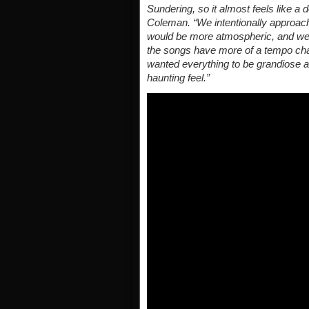
Sundering, so it almost feels like a 
Coleman. “We intentionally approached
would be more atmospheric, and we 
the songs have more of a tempo cha
wanted everything to be grandiose a
haunting feel.”