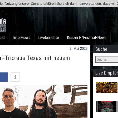
t der Nutzung unserer Dienste erklären Sie sich damit einverstanden, dass wi
Team
Kontakt
Facebook
I
piel
Interviews
Liveberichte
Konzert-/Festival-News
Suche
2. Mai 2023
al-Trio aus Texas mit neuem
Live Empfe