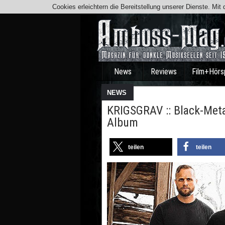
Cookies erleichtern die Bereitstellung unserer Dienste. Mi
News
Reviews
Film+Hörs
NEWS
KRIGSGRAV :: Black-Met
Album
teilen
teilen