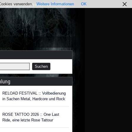
r Cookies verwenden.
Weitere Informationen
OK
nstagram
Impressum / Datenschutz
hlung
RELOAD FESTIVAL :: Vollbedienung
in Sachen Metal, Hardcore und Rock
ROSE TATTOO 2026 :: One Last
Ride, eine letzte Rose Tattour