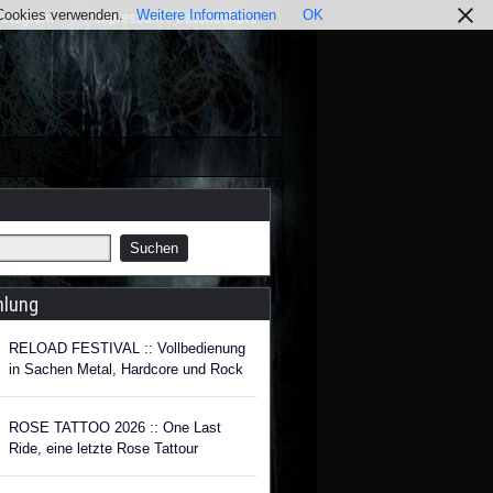
r Cookies verwenden.
Weitere Informationen
OK
nstagram
Impressum / Datenschutz
hlung
RELOAD FESTIVAL :: Vollbedienung
in Sachen Metal, Hardcore und Rock
ROSE TATTOO 2026 :: One Last
Ride, eine letzte Rose Tattour