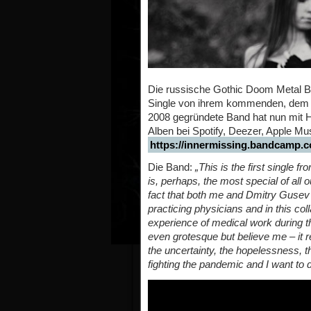
Die russische Gothic Doom Metal B
Single von ihrem kommenden, dem a
2008 gegründete Band hat nun mit Hi
Alben bei Spotify, Deezer, Apple Mus
https://innermissing.bandcamp.
Die Band:
„This is the first single
is, perhaps, the most special of all 
fact that both me and Dmitry Gusev (
practicing physicians and in this col
experience of medical work during t
even grotesque but believe me – it 
the uncertainty, the hopelessness, th
fighting the pandemic and I want to 