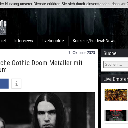
t der Nutzung unserer Dienste erklären Sie sich damit einverstanden, dass wi
Team
Kontakt
Facebook
I
piel
Interviews
Liveberichte
Konzert-/Festival-News
Suche
1. Oktober 2020
sche Gothic Doom Metaller mit
bum
Live Empfe