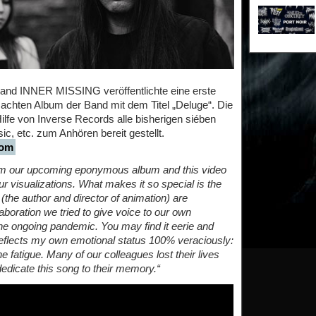
and INNER MISSING veröffentlichte eine erste
chten Album der Band mit dem Titel „Deluge“. Die
lfe von Inverse Records alle bisherigen siében
ic, etc. zum Anhören bereit gestellt.
com
 from our upcoming eponymous album and this video
our visualizations. What makes it so special is the
the author and director of animation) are
laboration we tried to give voice to our own
he ongoing pandemic. You may find it eerie and
reflects my own emotional status 100% veraciously:
e fatigue. Many of our colleagues lost their lives
dedicate this song to their memory.“