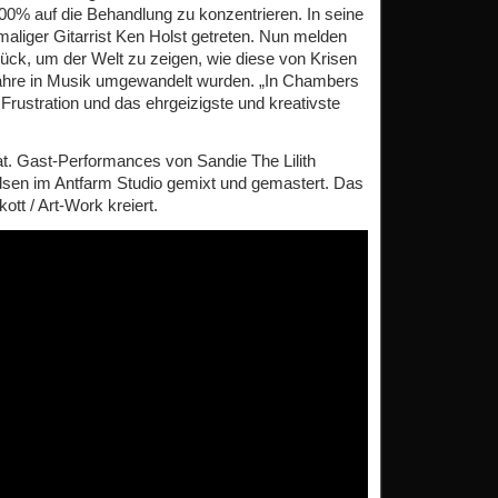
00% auf die Behandlung zu konzentrieren. In seine
liger Gitarrist Ken Holst getreten. Nun melden
ck, um der Welt zu zeigen, wie diese von Krisen
ahre in Musik umgewandelt wurden. „In Chambers
 Frustration und das ehrgeizigste und kreativste
at. Gast-Performances von Sandie The Lilith
sen im Antfarm Studio gemixt und gemastert. Das
tt / Art-Work kreiert.