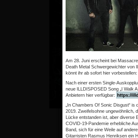
Am 28. Juni erscheint bei Massacr
Death Metal Schwergewichter von 
könnt ihr ab sofort hier vorbestellen
Nach einer ersten Single-Auskopplu
neue ILLDISPOSED Song „I Walk Amo
Anbietern hier verfügbar:
https://i
„In Chambers Of Sonic Disgust“ is
2019. Zweifelsohne ungewöhnlich, 
Lücke entstanden ist, aber diverse 
COVID-19-Pandemie erhebliche Ausw
Band, sich für eine Weile auf ande
Gitarristen Rasmus Henriksen ein H