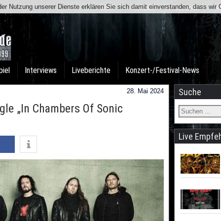
t der Nutzung unserer Dienste erklären Sie sich damit einverstanden, dass wi
Team
Kontakt
Facebook
I
piel
Interviews
Liveberichte
Konzert-/Festival-News
Suche
28. Mai 2024
gle „In Chambers Of Sonic
Live Empfe