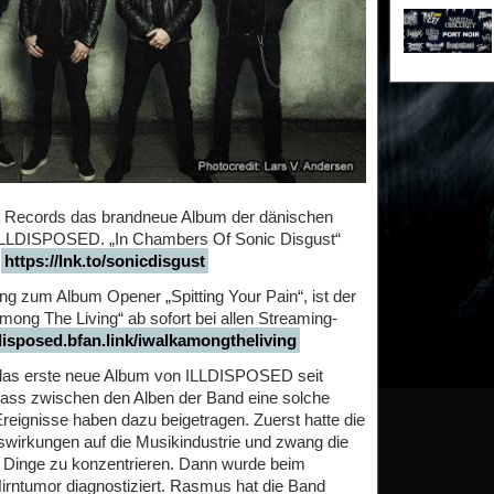
e Records das brandneue Album der dänischen
ILLDISPOSED. „In Chambers Of Sonic Disgust“
:
https://lnk.to/sonicdisgust
ng zum Album Opener „Spitting Your Pain“, ist der
ng The Living“ ab sofort bei allen Streaming-
lldisposed.bfan.link/iwalkamongtheliving
 das erste neue Album von ILLDISPOSED seit
dass zwischen den Alben der Band eine solche
Ereignisse haben dazu beigetragen. Zuerst hatte die
irkungen auf die Musikindustrie und zwang die
re Dinge zu konzentrieren. Dann wurde beim
irntumor diagnostiziert. Rasmus hat die Band