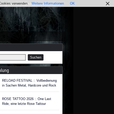
r Cookies verwenden.
Weitere Informationen
OK
nstagram
Impressum / Datenschutz
hlung
RELOAD FESTIVAL :: Vollbedienung
in Sachen Metal, Hardcore und Rock
ROSE TATTOO 2026 :: One Last
Ride, eine letzte Rose Tattour