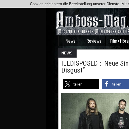
Cookies erleichtern die Bereitstellung unserer Dienste. Mi
News
Reviews
Film+Hörs
NEWS
ILLDISPOSED :: Neue Sin
Disgust“
teilen
teilen