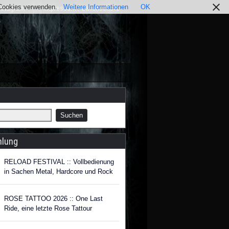
r Cookies verwenden.
Weitere Informationen
OK
nstagram
Impressum / Datenschutz
hlung
RELOAD FESTIVAL :: Vollbedienung
in Sachen Metal, Hardcore und Rock
ROSE TATTOO 2026 :: One Last
Ride, eine letzte Rose Tattour