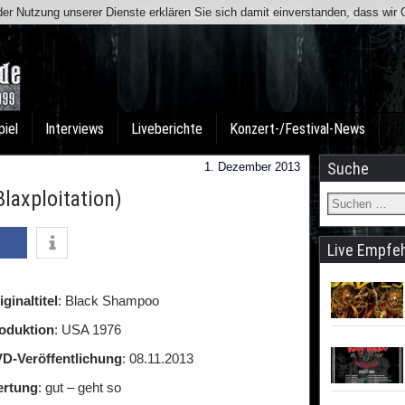
t der Nutzung unserer Dienste erklären Sie sich damit einverstanden, dass wi
Team
Kontakt
Facebook
I
piel
Interviews
Liveberichte
Konzert-/Festival-News
Suche
1. Dezember 2013
laxploitation)
Live Empfe
iginaltitel
: Black Shampoo
oduktion
: USA 1976
D-Veröffentlichung
: 08.11.2013
rtung
: gut – geht so