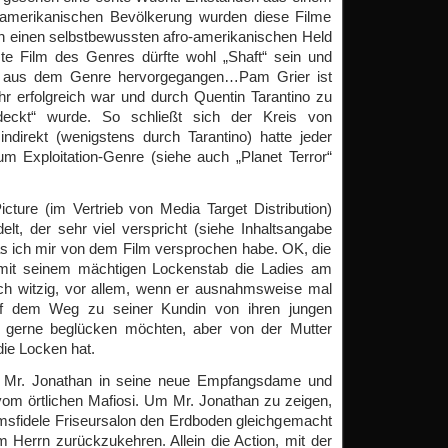
-amerikanischen Bevölkerung wurden diese Filme
n einen selbstbewussten afro-amerikanischen Held
te Film des Genres dürfte wohl „Shaft“ sein und
nd aus dem Genre hervorgegangen…Pam Grier ist
hr erfolgreich war und durch Quentin Tarantino zu
tdeckt“ wurde. So schließt sich der Kreis von
direkt (wenigstens durch Tarantino) hatte jeder
 Exploitation-Genre (siehe auch „Planet Terror“
ture (im Vertrieb von Media Target Distribution)
elt, der sehr viel verspricht (siehe Inhaltsangabe
was ich mir von dem Film versprochen habe. OK, die
r mit seinem mächtigen Lockenstab die Ladies am
ich witzig, vor allem, wenn er ausnahmsweise mal
f dem Weg zu seiner Kundin von ihren jungen
n gerne beglücken möchten, aber von der Mutter
ie Locken hat.
sich Mr. Jonathan in seine neue Empfangsdame und
om örtlichen Mafiosi. Um Mr. Jonathan zu zeigen,
sfidele Friseursalon den Erdboden gleichgemacht
Herrn zurückzukehren. Allein die Action, mit der