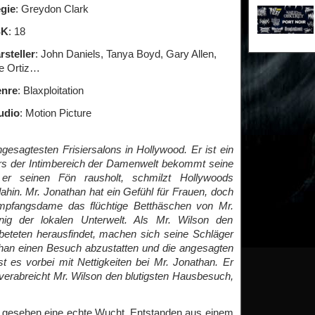
gie
: Greydon Clark
SK
: 18
rsteller
: John Daniels, Tanya Boyd, Gary Allen,
e Ortiz…
nre
: Blaxploitation
udio
: Motion Picture
gesagtesten Frisiersalons in Hollywood. Er ist ein
rs der Intimbereich der Damenwelt bekommt seine
er seinen Fön rausholt, schmilzt Hollywoods
ahin. Mr. Jonathan hat ein Gefühl für Frauen, doch
Empfangsdame das flüchtige Betthäschen von Mr.
ig der lokalen Unterwelt. Als Mr. Wilson den
beteten herausfindet, machen sich seine Schläger
han einen Besuch abzustatten und die angesagten
 es vorbei mit Nettigkeiten bei Mr. Jonathan. Er
erabreicht Mr. Wilson den blutigsten Hausbesuch,
sch gesehen eine echte Wucht. Entstanden aus einem