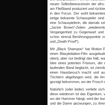
neuen Selbstbewusstsein der afro
am Fließband produziert und rückte
in den Focus. Der wohl bekanntes
einige bekannte Schauspieler si
eine Schauspielerin, die damals se
„Jackie Brown“-Zeiten „wiederen
Vergangenheit zu Gegenwart und in
schon einmal Berührungspunkte zum
und „Death Proof“).
Mit „Black Shampoo“ hat Motion Pic
einen Blaxploitation-Film ausgebudd
oben), aber nur bedingt das hält, 
Idee eines potenten Friseurs, de
laufenden Band beglückt, ist zieml
einen Hausbesuch macht und au
Töchtern abgefangen wird, die ih
gezeigt bekommen, wo der Frosch d
Natürlich (oder leider) verliebt 
diese wiederum ist das Eigentum, v
wo der Hammer hängt, wird der bum
und die Dame gezwungen, zu ihrem 