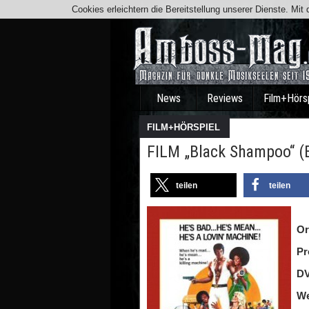
Cookies erleichtern die Bereitstellung unserer Dienste. Mi
News
Reviews
Film+Hörs
FILM+HÖRSPIEL
FILM „Black Shampoo“ (B
teilen
teilen
Or
Pr
DV
We