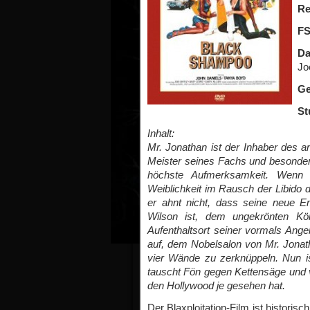
Re
F
Da
Jo
Ge
St
Inhalt:
Mr. Jonathan ist der Inhaber des an
Meister seines Fachs und besonde
höchste Aufmerksamkeit. Wenn 
Weiblichkeit im Rausch der Libido d
er ahnt nicht, dass seine neue 
Wilson ist, dem ungekrönten Kön
Aufenthaltsort seiner vormals Ange
auf, dem Nobelsalon von Mr. Jonat
vier Wände zu zerknüppeln. Nun ist
tauscht Fön gegen Kettensäge und v
den Hollywood je gesehen hat.
Der Blaxploitation-Film ist histori