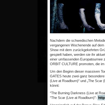
Nachdem die schwedischen Melodi
vergangenen Wochenende auf dem br
Show mit dem zurückgekehrten Gründ
gespielt haben, werden sie ihr aktu
einer umfassenden Europatourne
ORBIT CULTURE promoten, die im L
Um den Beginn dieser massiven Tour
GATES heute zwei ganz besondere 
(Live at Roadburn)“ und „The Scar (
könnt:
“The Burning Darkness (Live at Roa
“The Scar (Live at Roadburn)”:
htt