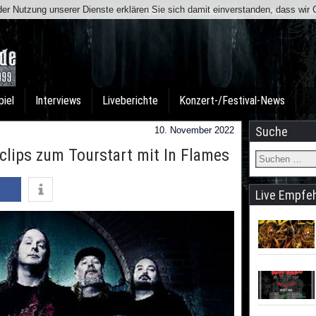
t der Nutzung unserer Dienste erklären Sie sich damit einverstanden, dass wi
Team
Kontakt
Facebook
I
piel
Interviews
Liveberichte
Konzert-/Festival-News
Suche
10. November 2022
clips zum Tourstart mit In Flames
Live Empfe