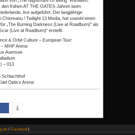
tion von „The Nightmare Of Being“ enthalten,
s den frühen AT THE GATES-Jahren beim
ederlande, live aufgeführt. Der langjährige
n Chioreanu / Twilight 13 Media, hat sowohl einen
ür „The Burning Darkness (Live at Roadburn)“ als
car (Live at Roadburn)“ erstellt.
e & Orbit Culture – European Tour:
) – MHP Arena
aus Auensee
alladium
) – 013
B
 Schlachthof
del Optics Arena
g.de
/
Facebook
)