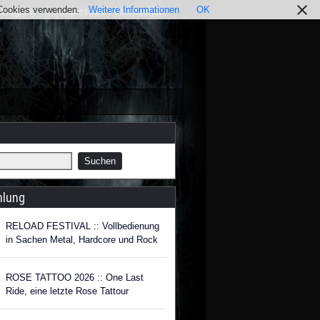
r Cookies verwenden.
Weitere Informationen
OK
nstagram
Impressum / Datenschutz
hlung
RELOAD FESTIVAL :: Vollbedienung
in Sachen Metal, Hardcore und Rock
ROSE TATTOO 2026 :: One Last
Ride, eine letzte Rose Tattour