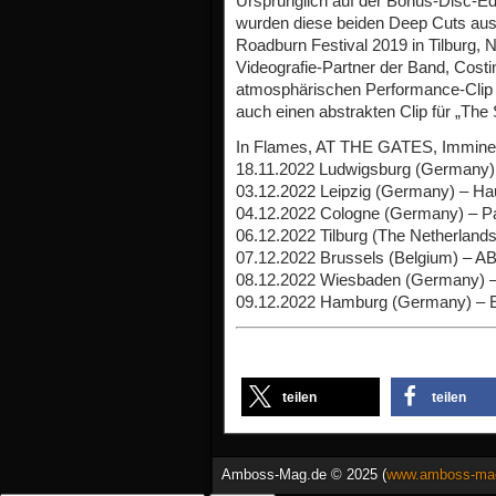
Ursprünglich auf der Bonus-Disc-Edi
wurden diese beiden Deep Cuts au
Roadburn Festival 2019 in Tilburg, Ni
Videografie-Partner der Band, Costi
atmosphärischen Performance-Clip f
auch einen abstrakten Clip für „The S
In Flames, AT THE GATES, Imminenc
18.11.2022 Ludwigsburg (Germany
03.12.2022 Leipzig (Germany) – H
04.12.2022 Cologne (Germany) – P
06.12.2022 Tilburg (The Netherlands
07.12.2022 Brussels (Belgium) – A
08.12.2022 Wiesbaden (Germany) –
09.12.2022 Hamburg (Germany) – E
teilen
teilen
Amboss-Mag.de © 2025 (
www.amboss-ma