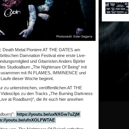
c Death Metal Pioniere AT THE GATES am
itischen Damnation Festival eine erste Live-
ungsmitglied und Gitarristen Anders Björler
elles Studioalbum „The Nightmare Of Being“ mit
e zusammen mit IN FLAMES, IMMINENCE und
aufe dieser Woche beginnt.
 zu unterstreichen, veröffentlichen AT THE
Videoclips zu den Tracks „The Burning Darkness
Live at Roadburn)“, die ihr euch hier ansehen
dburn)”:
https://youtu.be/uxNXGw7uZjM
ps://youtu.be/ufnXOLFWTAE