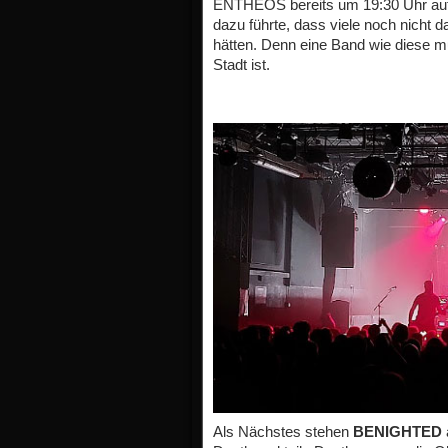
ENTHEOS bereits um 19:30 Uhr auf 
dazu führte, dass viele noch nicht
hätten. Denn eine Band wie diese m
Stadt ist.
Als Nächstes stehen
BENIGHTED