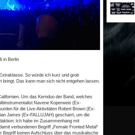
 in Berlin
Extraklasse. So würde ich kurz und grob
h bringt. Das kann man sich nicht entgehen lassen.
alifornien. Um das Kernduo der Band, welches
tiinstrumentalist Navene Koperweis (Ex-
en für die Live-Aktivitäten Robert Brown (Ex-
n James (Ex-FALLUJAH) gescharrt, um die
edaktion: Ich habe im Zusammenhang mit
damit verbundenen Begriff „Female Fronted Metal“
r Begriff keinen Aufschluss über das musikalische