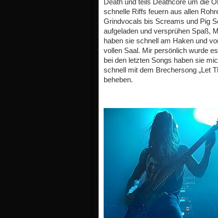
Death und teils Deathcore um die O
schnelle Riffs feuern aus allen Rohr
Grindvocals bis Screams und Pig Sq
aufgeladen und versprühen Spaß, M
haben sie schnell am Haken und v
vollen Saal. Mir persönlich wurde 
bei den letzten Songs haben sie mic
schnell mit dem Brechersong „Let T
beheben.