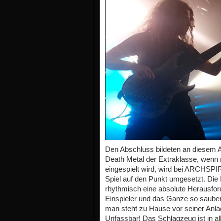
Den Abschluss bildeten an diesem
Death Metal der Extraklasse, wenn
eingespielt wird, wird bei ARCHSP
Spiel auf den Punkt umgesetzt. Die 
rhythmisch eine absolute Herausfo
Einspieler und das Ganze so sauber
man steht zu Hause vor seiner Anla
Unfassbar! Das Schlagzeug ist in a