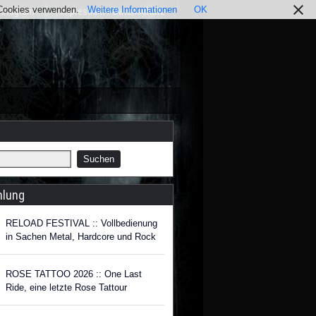
r Cookies verwenden.
Weitere Informationen
OK
nstagram
Impressum / Datenschutz
hlung
RELOAD FESTIVAL :: Vollbedienung
in Sachen Metal, Hardcore und Rock
ROSE TATTOO 2026 :: One Last
Ride, eine letzte Rose Tattour