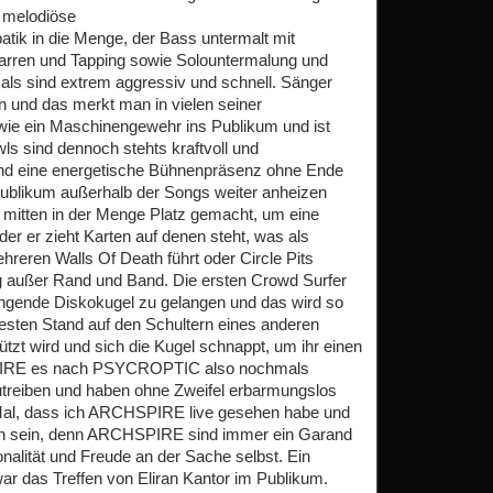
n melodiöse
atik in die Menge, der Bass untermalt mit
tarren und Tapping sowie Solountermalung und
cals sind extrem aggressiv und schnell. Sänger
n und das merkt man in vielen seiner
s wie ein Maschinengewehr ins Publikum und ist
ls sind dennoch stehts kraftvoll und
Band eine energetische Bühnenpräsenz ohne Ende
Publikum außerhalb der Songs weiter anheizen
h mitten in der Menge Platz gemacht, um eine
der er zieht Karten auf denen steht, was als
reren Walls Of Death führt oder Circle Pits
lig außer Rand und Band. Die ersten Crowd Surfer
ngende Diskokugel zu gelangen und das wird so
festen Stand auf den Schultern eines anderen
ützt wird und sich die Kugel schnappt, um ihr einen
IRE es nach PSYCROPTIC also nochmals
utreiben und haben ohne Zweifel erbarmungslos
e Mal, dass ich ARCHSPIRE live gesehen habe und
sen sein, denn ARCHSPIRE sind immer ein Garand
ionalität und Freude an der Sache selbst. Ein
ar das Treffen von Eliran Kantor im Publikum.