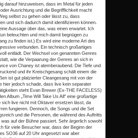
tig darauf hinzuweisen, dass im Metal für jeden
oder Ausrichtung und die Begrifflichkeit macht
eg selbst zu gehen oder lässt zu, dass
n und sich dadurch damit identifizieren können.
eine Aussage über das, was einen erwartet. Ich
tun beleuchten und mich damit begnügen zu
ng zu finden ist.) Es wird eine moderne Art des
gressive verbunden. Ein technisch großartiges
evoll entlädt. Der Wechsel von genannten Genres
tatt, wie die Verpaarung der Genres an sich in
ance von Chaney ist atemberaubend. Die Tiefe und
ndruckend und ihr Kreischgesang schält einem die
n ist gut platzierter Cleangesang mit von der
de hier jedoch schade, dass live kein separater
iotätigkeiten steht Evan Brewer (Ex-THE FACELESS)
len Album „Time Will Take Us All“ eine großartige
 sich live nicht mit Oktaver ersetzen lässt, da
arren fungieren. Dennoch, die Songs und die Set
sreich und die Personen, die während des Auftritts
, was auf der Bühne passiert. Sehr ärgerlich sowohl
ich für viele Besucher war, dass der Beginn der
 des SO36 auf 20 Uhr angesetzt war aber