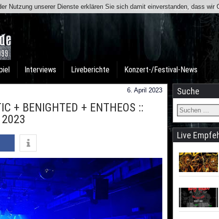
t der Nutzung unserer Dienste erklären Sie sich damit einverstanden, dass wi
Team
Kontakt
Facebook
I
piel
Interviews
Liveberichte
Konzert-/Festival-News
Suche
6. April 2023
IC + BENIGHTED + ENTHEOS ::
r 2023
Live Empfe