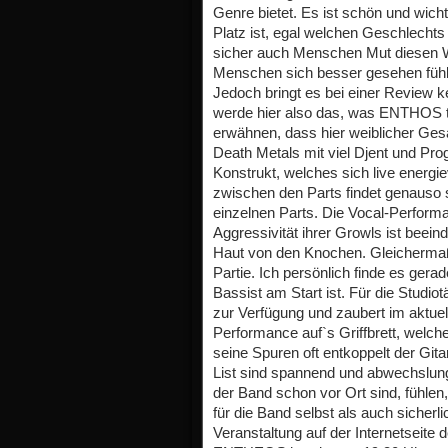
Genre bietet. Es ist schön und wich
Platz ist, egal welchen Geschlechts 
sicher auch Menschen Mut diesen W
Menschen sich besser gesehen fühle
Jedoch bringt es bei einer Review k
werde hier also das, was ENTHOS 
erwähnen, dass hier weiblicher Gesa
Death Metals mit viel Djent und Pro
Konstrukt, welches sich live energi
zwischen den Parts findet genauso s
einzelnen Parts. Die Vocal-Perform
Aggressivität ihrer Growls ist beei
Haut von den Knochen. Gleichermaße
Partie. Ich persönlich finde es gera
Bassist am Start ist. Für die Stud
zur Verfügung und zaubert im aktuel
Performance auf`s Griffbrett, welche
seine Spuren oft entkoppelt der Git
List sind spannend und abwechslung
der Band schon vor Ort sind, fühlen
für die Band selbst als auch sicherl
Veranstaltung auf der Internetseite