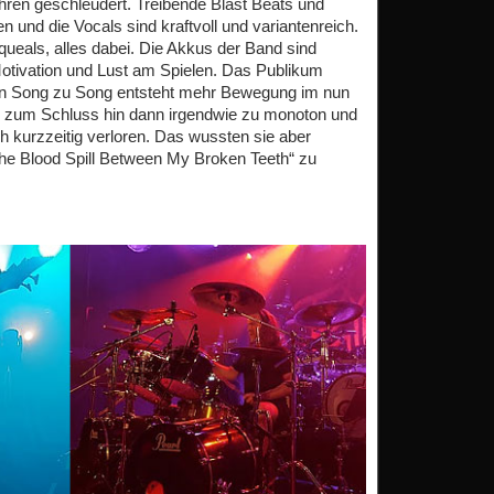
hren geschleudert. Treibende Blast Beats und
en und die Vocals sind kraftvoll und variantenreich.
ueals, alles dabei. Die Akkus der Band sind
otivation und Lust am Spielen. Das Publikum
on Song zu Song entsteht mehr Bewegung im nun
es zum Schluss hin dann irgendwie zu monoton und
h kurzzeitig verloren. Das wussten sie aber
he Blood Spill Between My Broken Teeth“ zu