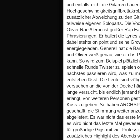
und einfallsreich, die Gitarren haue
Hochgeschwindigkeitsgriffbrettakrob
zusätzlicher Abweichung zu den Gi
teilweise eigenen Soloparts. Die Vo
Oliver Rae Aleron ist großer Rap Fa
Phrasierungen. Er ballert die Lyric
dabei stehts on point und seine Grow
energiegeladen. Generell hat die 
und Oliver weiß genau, wie er das 
kann. So wird zum Beispiel plötzlic
schnelle Runde Twister zu spielen o
nächstes passieren wird, was zu meh
entstehen lässt. Die Leute sind völ
versuchen an die von der Decke hä
lange versucht, bis endlich jemand 
erlangt, von weiteren Personen gest
Kuss zu geben. So haben ARCHSP
geschafft, die Stimmung weiter anz
abgeliefert. Es war nicht das erst
es wird nicht das letzte Mal gewe
für großartige Gigs mit viel Profess
zusätzliches Highlight des Abends w