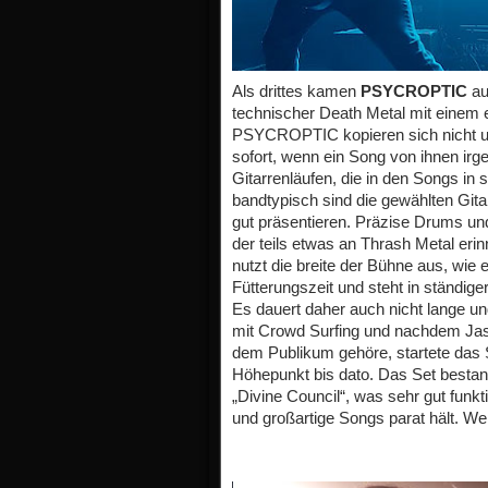
Als drittes kamen
PSYCROPTIC
au
technischer Death Metal mit einem
PSYCROPTIC kopieren sich nicht un
sofort, wenn ein Song von ihnen irg
Gitarrenläufen, die in den Songs in 
bandtypisch sind die gewählten Git
gut präsentieren. Präzise Drums un
der teils etwas an Thrash Metal er
nutzt die breite der Bühne aus, wie e
Fütterungszeit und steht in ständig
Es dauert daher auch nicht lange u
mit Crowd Surfing und nachdem Jaso
dem Publikum gehöre, startete das 
Höhepunkt bis dato. Das Set besta
„Divine Council“, was sehr gut funkt
und großartige Songs parat hält. We