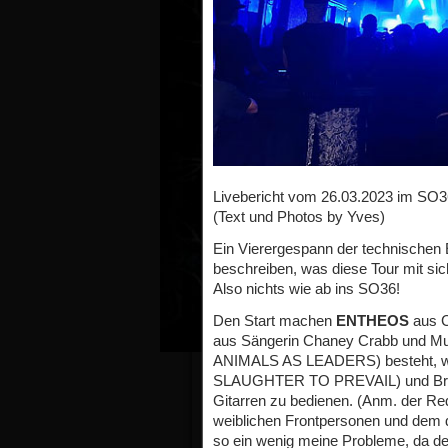
Livebericht vom 26.03.2023 im SO36
(Text und Photos by Yves)
Ein Vierergespann der technischen 
beschreiben, was diese Tour mit sic
Also nichts wie ab ins SO36!
Den Start machen
ENTHEOS
aus C
aus Sängerin Chaney Crabb und Mul
ANIMALS AS LEADERS) besteht, wurd
SLAUGHTER TO PREVAIL) und Bria
Gitarren zu bedienen. (Anm. der R
weiblichen Frontpersonen und dem 
so ein wenig meine Probleme, da de