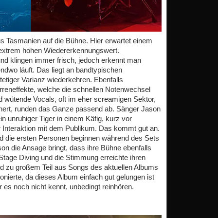
s Tasmanien auf die Bühne. Hier erwartet einem
 extrem hohen Wiedererkennungswert.
d klingen immer frisch, jedoch erkennt man
endwo läuft. Das liegt an bandtypischen
stetiger Varianz wiederkehren. Ebenfalls
arreneffekte, welche die schnellen Notenwechsel
d wütende Vocals, oft im eher screamigen Sektor,
innert, runden das Ganze passend ab. Sänger Jason
in unruhiger Tiger in einem Käfig, kurz vor
er Interaktion mit dem Publikum. Das kommt gut an.
nd die ersten Personen beginnen während des Sets
n die Ansage bringt, dass ihre Bühne ebenfalls
Stage Diving und die Stimmung erreichte ihren
nd zu großem Teil aus Songs des aktuellen Albums
ionierte, da dieses Album einfach gut gelungen ist
r es noch nicht kennt, unbedingt reinhören.