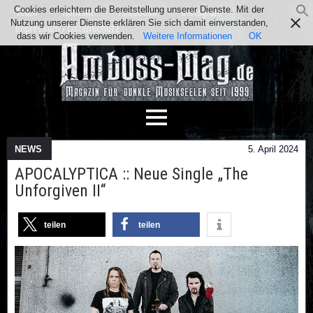
Cookies erleichtern die Bereitstellung unserer Dienste. Mit der
Team
Kontakt
Facebook
Instagram
Nutzung unserer Dienste erklären Sie sich damit einverstanden,
Impressum / Datenschutz
dass wir Cookies verwenden.
Weitere Informationen
OK
NEWS
5. April 2024
APOCALYPTICA :: Neue Single „The
Unforgiven II“
teilen
teilen