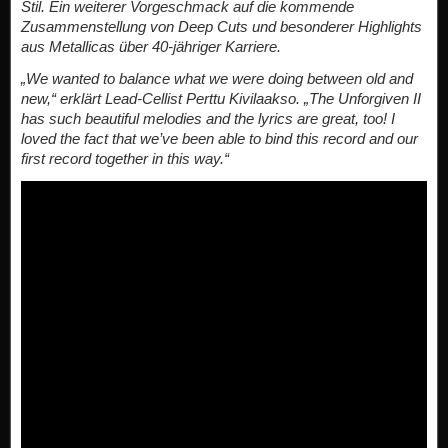
Stil. Ein weiterer Vorgeschmack auf die kommende
Zusammenstellung von Deep Cuts und besonderer Highlights
aus Metallicas über 40-jähriger Karriere.
„We wanted to balance what we were doing between old and
new,“ erklärt Lead-Cellist Perttu Kivilaakso. „The Unforgiven II
has such beautiful melodies and the lyrics are great, too! I
loved the fact that we’ve been able to bind this record and our
first record together in this way.“