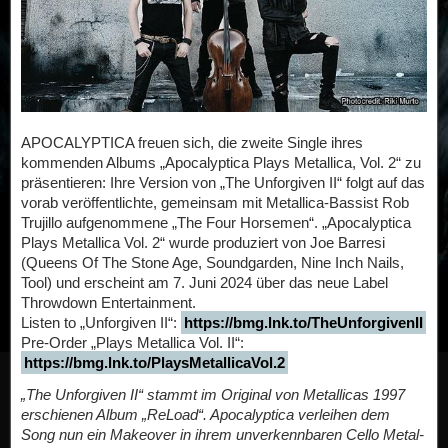
APOCALYPTICA freuen sich, die zweite Single ihres
kommenden Albums „Apocalyptica Plays Metallica, Vol. 2“ zu
präsentieren: Ihre Version von „The Unforgiven II“ folgt auf das
vorab veröffentlichte, gemeinsam mit Metallica-Bassist Rob
Trujillo aufgenommene „The Four Horsemen“. „Apocalyptica
Plays Metallica Vol. 2“ wurde produziert von Joe Barresi
(Queens Of The Stone Age, Soundgarden, Nine Inch Nails,
Tool) und erscheint am 7. Juni 2024 über das neue Label
Throwdown Entertainment.
Listen to „Unforgiven II“:
https://bmg.lnk.to/TheUnforgivenII
Pre-Order „Plays Metallica Vol. II“:
https://bmg.lnk.to/PlaysMetallicaVol.2
„The Unforgiven II“ stammt im Original von Metallicas 1997
erschienen Album „ReLoad“. Apocalyptica verleihen dem
Song nun ein Makeover in ihrem unverkennbaren Cello Metal-