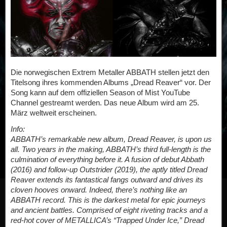
Die norwegischen Extrem Metaller ABBATH stellen jetzt den
Titelsong ihres kommenden Albums „Dread Reaver“ vor. Der
Song kann auf dem offiziellen Season of Mist YouTube
Channel gestreamt werden. Das neue Album wird am 25.
März weltweit erscheinen.
Info:
ABBATH’s remarkable new album, Dread Reaver, is upon us
all. Two years in the making, ABBATH’s third full-length is the
culmination of everything before it. A fusion of debut Abbath
(2016) and follow-up Outstrider (2019), the aptly titled Dread
Reaver extends its fantastical fangs outward and drives its
cloven hooves onward. Indeed, there’s nothing like an
ABBATH record. This is the darkest metal for epic journeys
and ancient battles. Comprised of eight riveting tracks and a
red-hot cover of METALLICA’s “Trapped Under Ice,” Dread