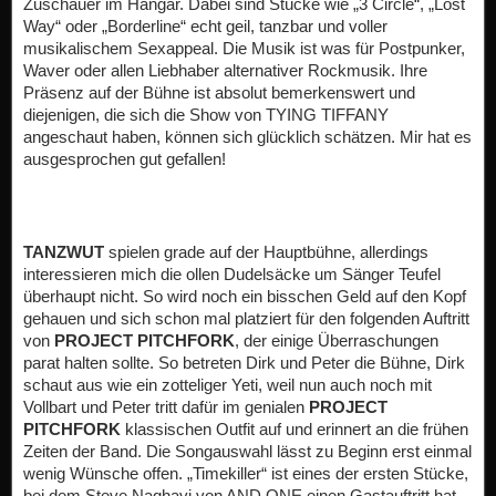
Zuschauer im Hangar. Dabei sind Stücke wie „3 Circle“, „Lost
Way“ oder „Borderline“ echt geil, tanzbar und voller
musikalischem Sexappeal. Die Musik ist was für Postpunker,
Waver oder allen Liebhaber alternativer Rockmusik. Ihre
Präsenz auf der Bühne ist absolut bemerkenswert und
diejenigen, die sich die Show von TYING TIFFANY
angeschaut haben, können sich glücklich schätzen. Mir hat es
ausgesprochen gut gefallen!
TANZWUT
spielen grade auf der Hauptbühne, allerdings
interessieren mich die ollen Dudelsäcke um Sänger Teufel
überhaupt nicht. So wird noch ein bisschen Geld auf den Kopf
gehauen und sich schon mal platziert für den folgenden Auftritt
von
PROJECT PITCHFORK
, der einige Überraschungen
parat halten sollte. So betreten Dirk und Peter die Bühne, Dirk
schaut aus wie ein zotteliger Yeti, weil nun auch noch mit
Vollbart und Peter tritt dafür im genialen
PROJECT
PITCHFORK
klassischen Outfit auf und erinnert an die frühen
Zeiten der Band. Die Songauswahl lässt zu Beginn erst einmal
wenig Wünsche offen. „Timekiller“ ist eines der ersten Stücke,
bei dem Steve Naghavi von AND ONE einen Gastauftritt hat,