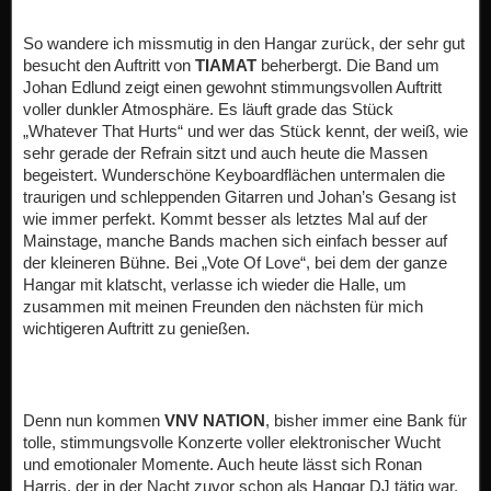
So wandere ich missmutig in den Hangar zurück, der sehr gut
besucht den Auftritt von
TIAMAT
beherbergt. Die Band um
Johan Edlund zeigt einen gewohnt stimmungsvollen Auftritt
voller dunkler Atmosphäre. Es läuft grade das Stück
„Whatever That Hurts“ und wer das Stück kennt, der weiß, wie
sehr gerade der Refrain sitzt und auch heute die Massen
begeistert. Wunderschöne Keyboardflächen untermalen die
traurigen und schleppenden Gitarren und Johan’s Gesang ist
wie immer perfekt. Kommt besser als letztes Mal auf der
Mainstage, manche Bands machen sich einfach besser auf
der kleineren Bühne. Bei „Vote Of Love“, bei dem der ganze
Hangar mit klatscht, verlasse ich wieder die Halle, um
zusammen mit meinen Freunden den nächsten für mich
wichtigeren Auftritt zu genießen.
Denn nun kommen
VNV NATION
, bisher immer eine Bank für
tolle, stimmungsvolle Konzerte voller elektronischer Wucht
und emotionaler Momente. Auch heute lässt sich Ronan
Harris, der in der Nacht zuvor schon als Hangar DJ tätig war,