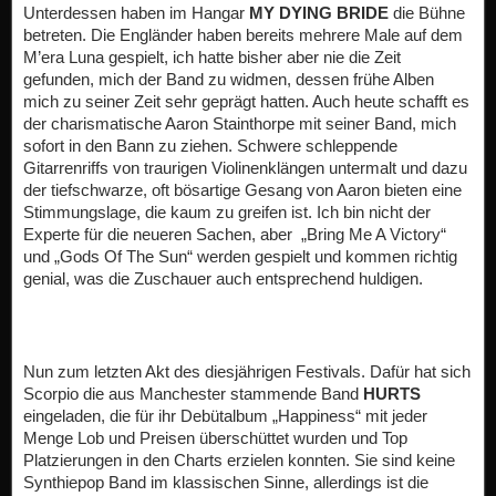
Unterdessen haben im Hangar
MY DYING BRIDE
die Bühne
betreten. Die Engländer haben bereits mehrere Male auf dem
M’era Luna gespielt, ich hatte bisher aber nie die Zeit
gefunden, mich der Band zu widmen, dessen frühe Alben
mich zu seiner Zeit sehr geprägt hatten. Auch heute schafft es
der charismatische Aaron Stainthorpe mit seiner Band, mich
sofort in den Bann zu ziehen. Schwere schleppende
Gitarrenriffs von traurigen Violinenklängen untermalt und dazu
der tiefschwarze, oft bösartige Gesang von Aaron bieten eine
Stimmungslage, die kaum zu greifen ist. Ich bin nicht der
Experte für die neueren Sachen, aber „Bring Me A Victory“
und „Gods Of The Sun“ werden gespielt und kommen richtig
genial, was die Zuschauer auch entsprechend huldigen.
Nun zum letzten Akt des diesjährigen Festivals. Dafür hat sich
Scorpio die aus Manchester stammende Band
HURTS
eingeladen, die für ihr Debütalbum „Happiness“ mit jeder
Menge Lob und Preisen überschüttet wurden und Top
Platzierungen in den Charts erzielen konnten. Sie sind keine
Synthiepop Band im klassischen Sinne, allerdings ist die