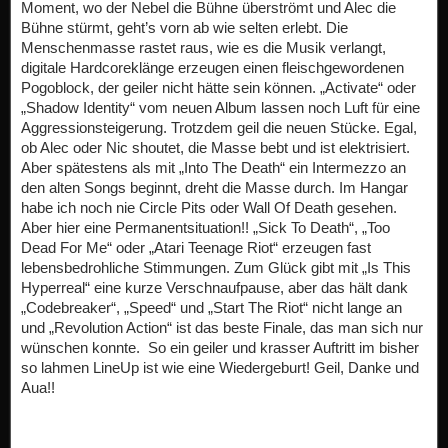
Moment, wo der Nebel die Bühne überströmt und Alec die
Bühne stürmt, geht’s vorn ab wie selten erlebt. Die
Menschenmasse rastet raus, wie es die Musik verlangt,
digitale Hardcoreklänge erzeugen einen fleischgewordenen
Pogoblock, der geiler nicht hätte sein können. „Activate“ oder
„Shadow Identity“ vom neuen Album lassen noch Luft für eine
Aggressionsteigerung. Trotzdem geil die neuen Stücke. Egal,
ob Alec oder Nic shoutet, die Masse bebt und ist elektrisiert.
Aber spätestens als mit „Into The Death“ ein Intermezzo an
den alten Songs beginnt, dreht die Masse durch. Im Hangar
habe ich noch nie Circle Pits oder Wall Of Death gesehen.
Aber hier eine Permanentsituation!! „Sick To Death“, „Too
Dead For Me“ oder „Atari Teenage Riot“ erzeugen fast
lebensbedrohliche Stimmungen. Zum Glück gibt mit „Is This
Hyperreal“ eine kurze Verschnaufpause, aber das hält dank
„Codebreaker“, „Speed“ und „Start The Riot“ nicht lange an
und „Revolution Action“ ist das beste Finale, das man sich nur
wünschen konnte. So ein geiler und krasser Auftritt im bisher
so lahmen LineUp ist wie eine Wiedergeburt! Geil, Danke und
Aua!!