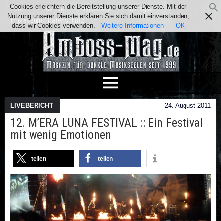
Cookies erleichtern die Bereitstellung unserer Dienste. Mit der
Team
Kontakt
Facebook
Instagram
Nutzung unserer Dienste erklären Sie sich damit einverstanden,
Impressum / Datenschutz
dass wir Cookies verwenden.
Weitere Informationen
OK
LIVEBERICHT
24. August 2011
12. M’ERA LUNA FESTIVAL :: Ein Festival
mit wenig Emotionen
teilen
teilen