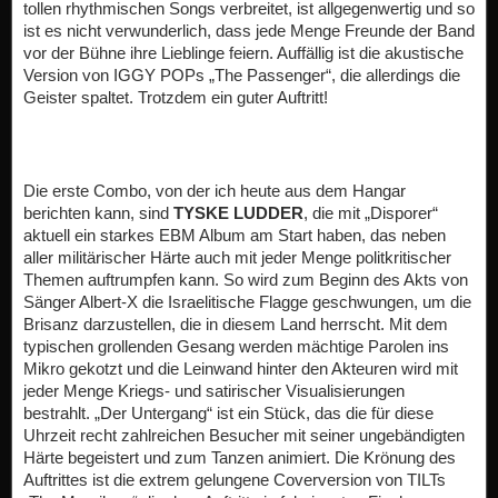
tollen rhythmischen Songs verbreitet, ist allgegenwertig und so
ist es nicht verwunderlich, dass jede Menge Freunde der Band
vor der Bühne ihre Lieblinge feiern. Auffällig ist die akustische
Version von IGGY POPs „The Passenger“, die allerdings die
Geister spaltet. Trotzdem ein guter Auftritt!
Die erste Combo, von der ich heute aus dem Hangar
berichten kann, sind
TYSKE LUDDER
, die mit „Disporer“
aktuell ein starkes EBM Album am Start haben, das neben
aller militärischer Härte auch mit jeder Menge politkritischer
Themen auftrumpfen kann. So wird zum Beginn des Akts von
Sänger Albert-X die Israelitische Flagge geschwungen, um die
Brisanz darzustellen, die in diesem Land herrscht. Mit dem
typischen grollenden Gesang werden mächtige Parolen ins
Mikro gekotzt und die Leinwand hinter den Akteuren wird mit
jeder Menge Kriegs- und satirischer Visualisierungen
bestrahlt. „Der Untergang“ ist ein Stück, das die für diese
Uhrzeit recht zahlreichen Besucher mit seiner ungebändigten
Härte begeistert und zum Tanzen animiert. Die Krönung des
Auftrittes ist die extrem gelungene Coverversion von TILTs