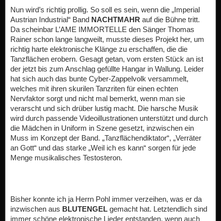
Nun wird’s richtig prollig. So soll es sein, wenn die „Imperial
Austrian Industrial“ Band
NACHTMAHR
auf die Bühne tritt.
Da scheinbar L’AME IMMORTELLE den Sänger Thomas
Rainer schon lange langweilt, musste dieses Projekt her, um
richtig harte elektronische Klänge zu erschaffen, die die
Tanzflächen erobern. Gesagt getan, vom ersten Stück an ist
der jetzt bis zum Anschlag gefüllte Hangar in Wallung. Leider
hat sich auch das bunte Cyber-Zappelvolk versammelt,
welches mit ihren skurilen Tanzriten für einen echten
Nervfaktor sorgt und nicht mal bemerkt, wenn man sie
verarscht und sich drüber lustig macht. Die harsche Musik
wird durch passende Videoillustrationen unterstützt und durch
die Mädchen in Uniform in Szene gesetzt, inzwischen ein
Muss im Konzept der Band. „Tanzflächendiktator“, „Verräter
an Gott“ und das starke „Weil ich es kann“ sorgen für jede
Menge musikalisches Testosteron.
Bisher konnte ich ja Herrn Pohl immer verzeihen, was er da
inzwischen aus
BLUTENGEL
gemacht hat. Letztendlich sind
immer schöne elektronische Lieder entstanden, wenn auch