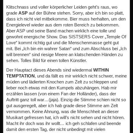
Klitschnass und voller körperlicher Leiden geht’s raus, wo
grade
ASP
auf der Bühne stehen. Sorry, aber ich bin so platt,
dass ich nicht viel mitbekomme. Bier muss herhalten, um den
Energielevel wieder aus dem roten Bereich zu bekommen.
Aber ASP und seine Band machen wirklich eine tolle und
gewohnt energische Show. Das SISTSERS Cover „Temple Of
Love“ kommt richtig gut und die Menschenmasse geht gut
mit. Bei „Ich bin ein wahrer Satan“ und zum Abschluss bei „Ich
will brennen“ sind riesige Meere an klatschenden Händen zu
sehen. Tolles Bild für einen tollen Künstler.
Der Hauptact dieses Abends sind wiedermal
WITHIN
TEMPTATION
, und da fällt es mir wirklich nicht schwer, meine
müden und lädierten Knochen zum Zelt zu schleppen und
lieber noch etwas mit den Kumpels abzuhängen. Hab mir
erzählen lassen (von einem Fan der Holländer), dass der
Auftritt ganz toll war…(jaja). Einzig die Stimme schien nicht so
gut ausgeregelt, aber ich hab grade diese Stimme am Zelt
vernommen. Keine Ahnung, was die Menschheit an dieser
Musikart gefressen hat, ich will’s nicht sehen und nicht hören.
Macht ihr doch was ihr wollt… ich geh schlafen und beende
damit den ersten Tag, der nicht unbedingt mit vielen