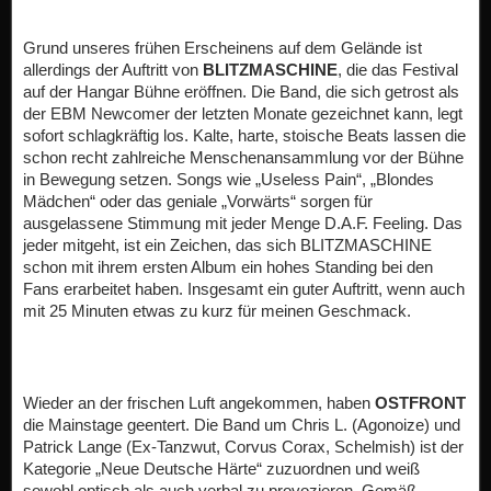
Grund unseres frühen Erscheinens auf dem Gelände ist
allerdings der Auftritt von
BLITZMASCHINE
, die das Festival
auf der Hangar Bühne eröffnen. Die Band, die sich getrost als
der EBM Newcomer der letzten Monate gezeichnet kann, legt
sofort schlagkräftig los. Kalte, harte, stoische Beats lassen die
schon recht zahlreiche Menschenansammlung vor der Bühne
in Bewegung setzen. Songs wie „Useless Pain“, „Blondes
Mädchen“ oder das geniale „Vorwärts“ sorgen für
ausgelassene Stimmung mit jeder Menge D.A.F. Feeling. Das
jeder mitgeht, ist ein Zeichen, das sich BLITZMASCHINE
schon mit ihrem ersten Album ein hohes Standing bei den
Fans erarbeitet haben. Insgesamt ein guter Auftritt, wenn auch
mit 25 Minuten etwas zu kurz für meinen Geschmack.
Wieder an der frischen Luft angekommen, haben
OSTFRONT
die Mainstage geentert. Die Band um Chris L. (Agonoize) und
Patrick Lange (Ex-Tanzwut, Corvus Corax, Schelmish) ist der
Kategorie „Neue Deutsche Härte“ zuzuordnen und weiß
sowohl optisch als auch verbal zu provozieren. Gemäß