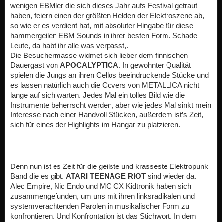
wenigen EBMler die sich dieses Jahr aufs Festival getraut
haben, feiern einen der größten Helden der Elektroszene ab,
so wie er es verdient hat, mit absoluter Hingabe für diese
hammergeilen EBM Sounds in ihrer besten Form. Schade
Leute, da habt ihr alle was verpasst,.
Die Besuchermasse widmet sich lieber dem finnischen
Dauergast von
APOCALYPTICA
. In gewohnter Qualität
spielen die Jungs an ihren Cellos beeindruckende Stücke und
es lassen natürlich auch die Covers von METALLICA nicht
lange auf sich warten. Jedes Mal ein tolles Bild wie die
Instrumente beherrscht werden, aber wie jedes Mal sinkt mein
Interesse nach einer Handvoll Stücken, außerdem ist’s Zeit,
sich für eines der Highlights im Hangar zu platzieren.
Denn nun ist es Zeit für die geilste und krasseste Elektropunk
Band die es gibt.
ATARI TEENAGE RIOT
sind wieder da.
Alec Empire, Nic Endo und MC CX Kidtronik haben sich
zusammengefunden, um uns mit ihren linksradikalen und
systemverachtenden Parolen in musikalischer Form zu
konfrontieren. Und Konfrontation ist das Stichwort. In dem