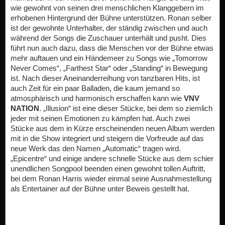
wie gewohnt von seinen drei menschlichen Klanggebern im
erhobenen Hintergrund der Bühne unterstützen. Ronan selber
ist der gewohnte Unterhalter, der ständig zwischen und auch
während der Songs die Zuschauer unterhält und pusht. Dies
führt nun auch dazu, dass die Menschen vor der Bühne etwas
mehr auftauen und ein Händemeer zu Songs wie „Tomorrow
Never Comes“, „Farthest Star“ oder „Standing“ in Bewegung
ist. Nach dieser Aneinanderreihung von tanzbaren Hits, ist
auch Zeit für ein paar Balladen, die kaum jemand so
atmosphärisch und harmonisch erschaffen kann wie
VNV
NATION
. „Illusion“ ist eine dieser Stücke, bei dem so ziemlich
jeder mit seinen Emotionen zu kämpfen hat. Auch zwei
Stücke aus dem in Kürze erscheinenden neuen Album werden
mit in die Show integriert und steigern die Vorfreude auf das
neue Werk das den Namen „Automatic“ tragen wird.
„Epicentre“ und einige andere schnelle Stücke aus dem schier
unendlichen Songpool beenden einen gewohnt tollen Auftritt,
bei dem Ronan Harris wieder einmal seine Ausnahmestellung
als Entertainer auf der Bühne unter Beweis gestellt hat.