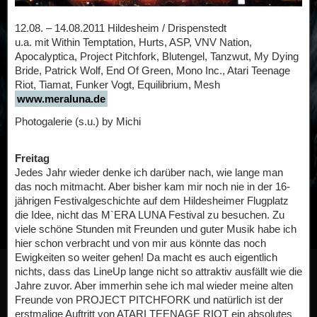
12.08. – 14.08.2011 Hildesheim / Drispenstedt
u.a. mit Within Temptation, Hurts, ASP, VNV Nation,
Apocalyptica, Project Pitchfork, Blutengel, Tanzwut, My Dying
Bride, Patrick Wolf, End Of Green, Mono Inc., Atari Teenage
Riot, Tiamat, Funker Vogt, Equilibrium, Mesh
www.meraluna.de
Photogalerie (s.u.) by Michi
Freitag
Jedes Jahr wieder denke ich darüber nach, wie lange man
das noch mitmacht. Aber bisher kam mir noch nie in der 16-
jährigen Festivalgeschichte auf dem Hildesheimer Flugplatz
die Idee, nicht das M`ERA LUNA Festival zu besuchen. Zu
viele schöne Stunden mit Freunden und guter Musik habe ich
hier schon verbracht und von mir aus könnte das noch
Ewigkeiten so weiter gehen! Da macht es auch eigentlich
nichts, dass das LineUp lange nicht so attraktiv ausfällt wie die
Jahre zuvor. Aber immerhin sehe ich mal wieder meine alten
Freunde von PROJECT PITCHFORK und natürlich ist der
erstmalige Auftritt von ATARI TEENAGE RIOT ein absolutes