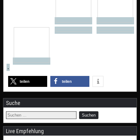
.
teilen
teilen
Suche
Live Empfehlung
RELOAD FESTIVAL :: Vollbedienung in Sachen
Metal, Hardcore und Rock
ROSE TATTOO 2026 :: One Last Ride, eine letzte
Rose Tattour
BURNING Q FESTIVAL :: 3 Tage Metal & Camping