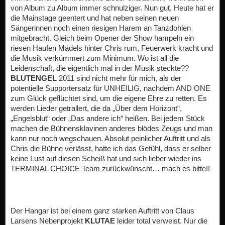
von Album zu Album immer schnulziger. Nun gut. Heute hat er
die Mainstage geentert und hat neben seinen neuen
Sängerinnen noch einen riesigen Harem an Tanzdohlen
mitgebracht. Gleich beim Opener der Show hampeln ein
riesen Haufen Mädels hinter Chris rum, Feuerwerk kracht und
die Musik verkümmert zum Minimum. Wo ist all die
Leidenschaft, die eigentlich mal in der Musik steckte??
BLUTENGEL
2011 sind nicht mehr für mich, als der
potentielle Supportersatz für UNHEILIG, nachdem AND ONE
zum Glück geflüchtet sind, um die eigene Ehre zu retten. Es
werden Lieder getrallert, die da „Über dem Horizont“,
„Engelsblut“ oder „Das andere ich“ heißen. Bei jedem Stück
machen die Bühnensklavinen anderes blödes Zeugs und man
kann nur noch wegschauen. Absolut peinlicher Auftritt und als
Chris die Bühne verlässt, hatte ich das Gefühl, dass er selber
keine Lust auf diesen Scheiß hat und sich lieber wieder ins
TERMINAL CHOICE Team zurückwünscht… mach es bitte!!
Der Hangar ist bei einem ganz starken Auftritt von Claus
Larsens Nebenprojekt
KLUTAE
leider total verweist. Nur die