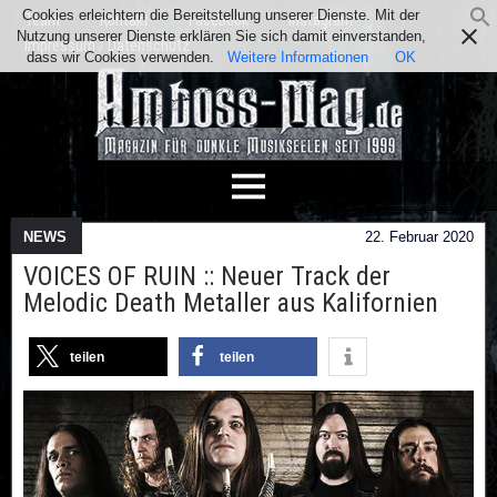
Cookies erleichtern die Bereitstellung unserer Dienste. Mit der
Team
Kontakt
Facebook
Instagram
Nutzung unserer Dienste erklären Sie sich damit einverstanden,
Impressum / Datenschutz
dass wir Cookies verwenden.
Weitere Informationen
OK
NEWS
22. Februar 2020
VOICES OF RUIN :: Neuer Track der
Melodic Death Metaller aus Kalifornien
teilen
teilen