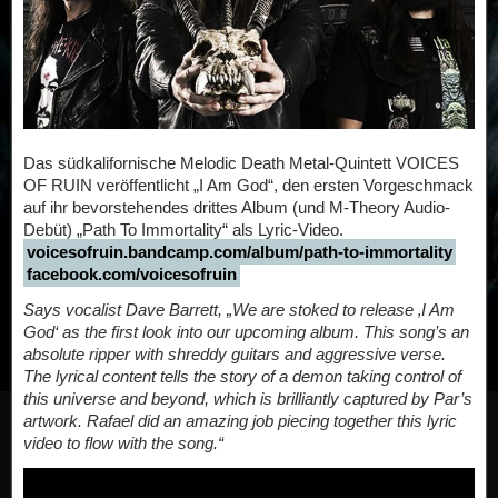
Das südkalifornische Melodic Death Metal-Quintett VOICES
OF RUIN veröffentlicht „I Am God“, den ersten Vorgeschmack
auf ihr bevorstehendes drittes Album (und M-Theory Audio-
Debüt) „Path To Immortality“ als Lyric-Video.
voicesofruin.bandcamp.com/album/path-to-immortality
facebook.com/voicesofruin
Says vocalist Dave Barrett, „We are stoked to release ‚I Am
God‘ as the first look into our upcoming album. This song’s an
absolute ripper with shreddy guitars and aggressive verse.
The lyrical content tells the story of a demon taking control of
this universe and beyond, which is brilliantly captured by Par’s
artwork. Rafael did an amazing job piecing together this lyric
video to flow with the song.“