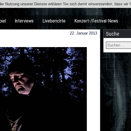
t der Nutzung unserer Dienste erklären Sie sich damit einverstanden, dass wi
Team
Kontakt
Facebook
I
piel
Interviews
Liveberichte
Konzert-/Festival-News
Suche
22. Januar 2013