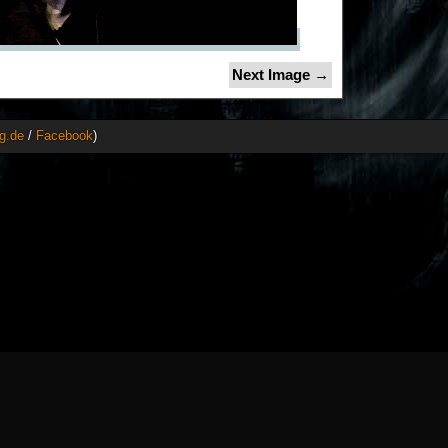
Next Image →
g.de
/
Facebook
)