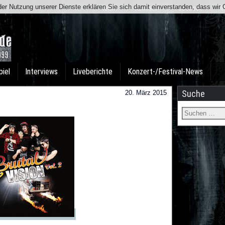
t der Nutzung unserer Dienste erklären Sie sich damit einverstanden, dass wi
Team
Kontakt
Facebook
I
piel
Interviews
Liveberichte
Konzert-/Festival-News
Suche
20. März 2015