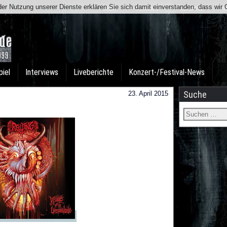
t der Nutzung unserer Dienste erklären Sie sich damit einverstanden, dass wi
Team
Kontakt
Facebook
I
piel
Interviews
Liveberichte
Konzert-/Festival-News
Suche
23. April 2015