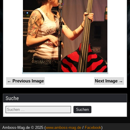
← Previous Image
Next Image →
Suche
Amboss-Mag.de © 2025 (
www.amboss-mag.de
/
Facebook
)