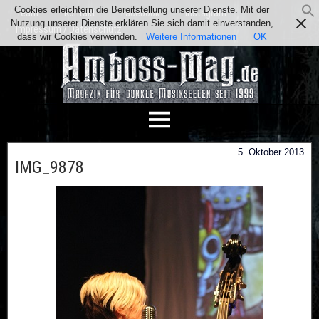
Cookies erleichtern die Bereitstellung unserer Dienste. Mit der
Team
Kontakt
Facebook
Instagram
Nutzung unserer Dienste erklären Sie sich damit einverstanden,
Impressum / Datenschutz
dass wir Cookies verwenden.
Weitere Informationen
OK
5. Oktober 2013
IMG_9878