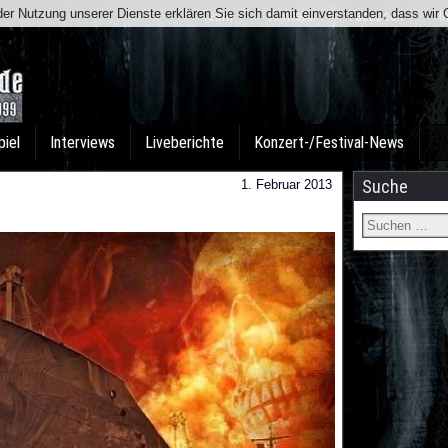
t der Nutzung unserer Dienste erklären Sie sich damit einverstanden, dass wi
Team
Kontakt
Facebook
I
piel
Interviews
Liveberichte
Konzert-/Festival-News
Suche
1. Februar 2013