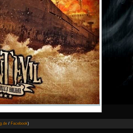
g.de
/
Facebook
)