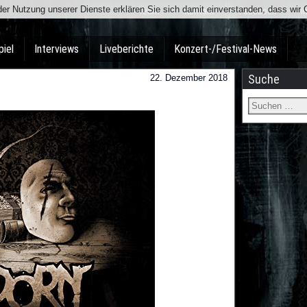
t der Nutzung unserer Dienste erklären Sie sich damit einverstanden, dass wi
Team
Kontakt
Facebook
I
piel
Interviews
Liveberichte
Konzert-/Festival-News
Suche
22. Dezember 2018