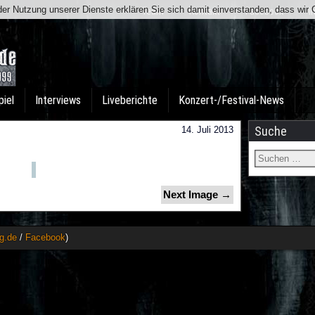
t der Nutzung unserer Dienste erklären Sie sich damit einverstanden, dass wi
Team
Kontakt
Facebook
I
piel
Interviews
Liveberichte
Konzert-/Festival-News
Suche
14. Juli 2013
Next Image →
g.de
/
Facebook
)