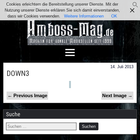
Cookies erleichtern die Bereitstellung unserer Dienste. Mit der
Team
Kontakt
Facebook
Instagram
Nutzung unserer Dienste erklären Sie sich damit einverstanden,
Impressum / Datenschutz
dass wir Cookies verwenden.
Weitere Informationen
OK
14. Juli 2013
DOWN3
← Previous Image
Next Image →
Suche