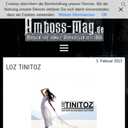
Cookies erleichtern die Bereitstellung unserer Dienste. Mit der
Team
Kontakt
Facebook
Instagram
Nutzung unserer Dienste erklären Sie sich damit einverstanden,
Impressum / Datenschutz
dass wir Cookies verwenden.
Weitere Informationen
OK
3. Februar 2013
LOZ TINITOZ