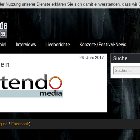
t der Nutzung unserer Dienste erklären Sie sich damit einverstanden, dass wi
Team
Kontakt
Facebook
I
piel
Interviews
Liveberichte
Konzert-/Festival-News
Suche
26. Juni 2017
ein
g.de
/
Facebook
)