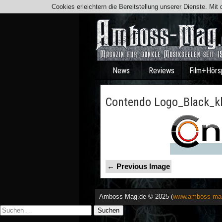
Cookies erleichtern die Bereitstellung unserer Dienste. Mi
News
Reviews
Film+Hörs
Contendo Logo_Black_kl
← Previous Image
Amboss-Mag.de © 2025 (
www.amboss-ma