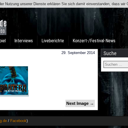
t der Nutzung unserer Dienste erklären Sie sich damit einverstanden, dass wi
Team
Kontakt
Facebook
I
piel
Interviews
Liveberichte
Konzert-/Festival-News
Suche
29. September 2014
Next Image →
g.de
/
Facebook
)