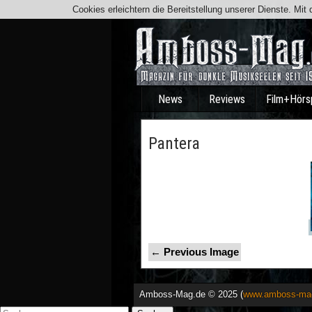
Cookies erleichtern die Bereitstellung unserer Dienste. Mi
News
Reviews
Film+Hörs
Pantera
← Previous Image
Amboss-Mag.de © 2025 (
www.amboss-ma