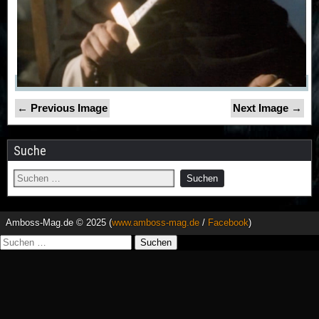
← Previous Image
Next Image →
Suche
Amboss-Mag.de © 2025 (
www.amboss-mag.de
/
Facebook
)