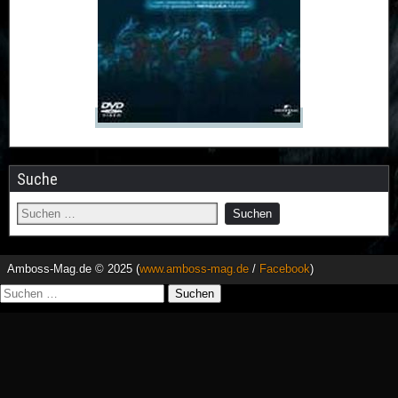
Suche
Amboss-Mag.de © 2025 (
www.amboss-mag.de
/
Facebook
)