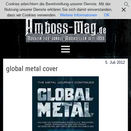
Cookies erleichtern die Bereitstellung unserer Dienste. Mit der
Team
Kontakt
Facebook
Instagram
Nutzung unserer Dienste erklären Sie sich damit einverstanden,
Impressum / Datenschutz
dass wir Cookies verwenden.
Weitere Informationen
OK
5. Juli 2012
global metal cover