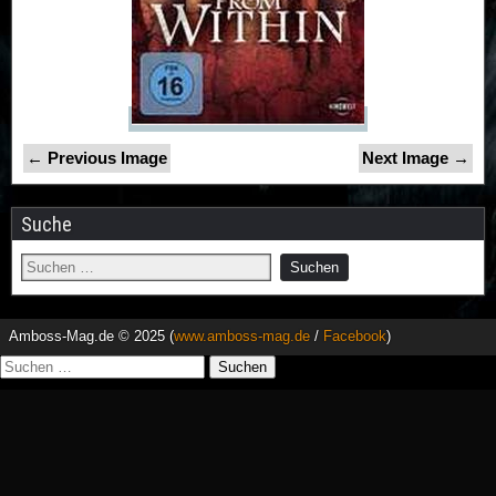
← Previous Image
Next Image →
Suche
Amboss-Mag.de © 2025 (
www.amboss-mag.de
/
Facebook
)