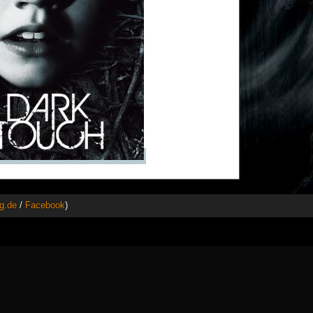
g.de
/
Facebook
)