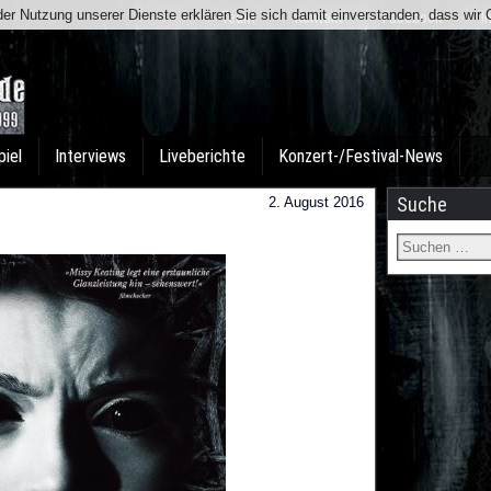
t der Nutzung unserer Dienste erklären Sie sich damit einverstanden, dass wi
Team
Kontakt
Facebook
I
piel
Interviews
Liveberichte
Konzert-/Festival-News
Suche
2. August 2016