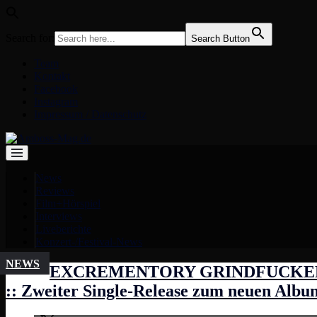
Search for:
Search Button
Team
Kontakt
Facebook
Instagram
Impressum / Datenschutz
News
Reviews
Film+Hörspiel
Interviews
Liveberichte
Konzert-/Festival-News
NEWS
EXCREMENTORY GRINDFUCKE
:: Zweiter Single-Release zum neuen Albu