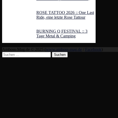
Hardcore und Rock
ROSE TATTOO 2026 :: One Last
Ride, eine letzte Rose Tattour
BURNING Q FESTIVAL :: 3
Tage Metal & Camping
Amboss-Mag.de © 2025 (
www.amboss-mag.de
/
Facebook
)
Suchen
nach: