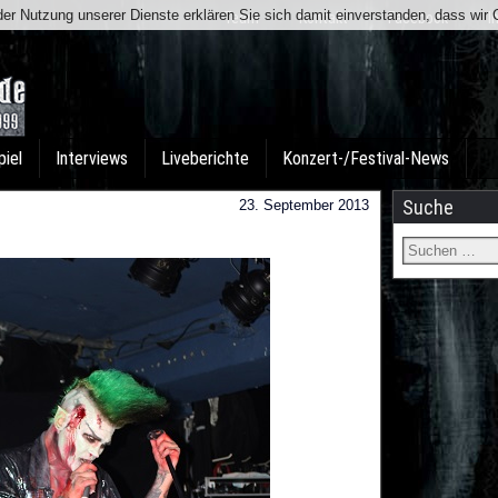
t der Nutzung unserer Dienste erklären Sie sich damit einverstanden, dass wi
Team
Kontakt
Facebook
I
piel
Interviews
Liveberichte
Konzert-/Festival-News
Suche
23. September 2013