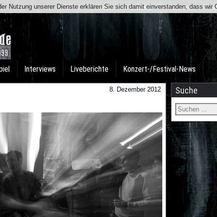
t der Nutzung unserer Dienste erklären Sie sich damit einverstanden, dass wi
Team
Kontakt
Facebook
I
piel
Interviews
Liveberichte
Konzert-/Festival-News
Suche
8. Dezember 2012