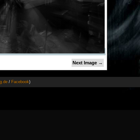
Next Image →
g.de
/
Facebook
)