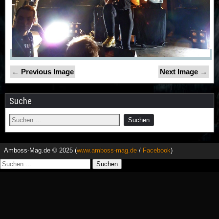
← Previous Image
Next Image →
Suche
Amboss-Mag.de © 2025 (
www.amboss-mag.de
/
Facebook
)