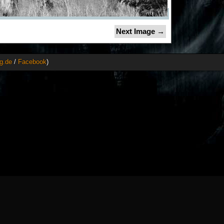
Next Image →
g.de
/
Facebook
)