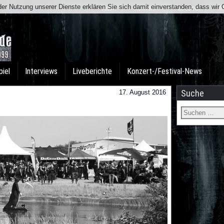
t der Nutzung unserer Dienste erklären Sie sich damit einverstanden, dass wi
Team
Kontakt
Facebook
I
piel
Interviews
Liveberichte
Konzert-/Festival-News
Suche
17. August 2016