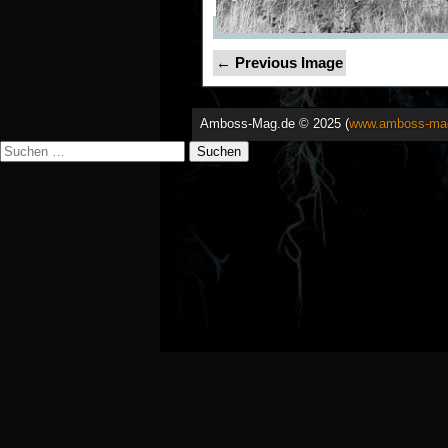
← Previous Image
Amboss-Mag.de © 2025 (
www.amboss-ma