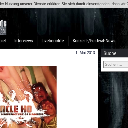
t der Nutzung unserer Dienste erklären Sie sich damit einverstanden, dass wi
Team
Kontakt
Facebook
I
piel
Interviews
Liveberichte
Konzert-/Festival-News
Suche
1. Mai 2013