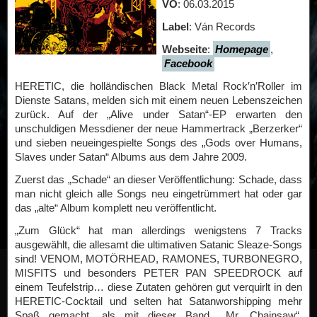
VÖ
: 06.03.2015
Label
: Ván Records
Webseite
:
Homepage
,
Facebook
HERETIC, die holländischen Black Metal Rock′n′Roller im
Dienste Satans, melden sich mit einem neuen Lebenszeichen
zurück. Auf der „Alive under Satan“-EP erwarten den
unschuldigen Messdiener der neue Hammertrack „Berzerker“
und sieben neueingespielte Songs des „Gods over Humans,
Slaves under Satan“ Albums aus dem Jahre 2009.
Zuerst das „Schade“ an dieser Veröffentlichung: Schade, dass
man nicht gleich alle Songs neu eingetrümmert hat oder gar
das „alte“ Album komplett neu veröffentlicht.
„Zum Glück“ hat man allerdings wenigstens 7 Tracks
ausgewählt, die allesamt die ultimativen Satanic Sleaze-Songs
sind! VENOM, MOTÖRHEAD, RAMONES, TURBONEGRO,
MISFITS und besonders PETER PAN SPEEDROCK auf
einem Teufelstrip… diese Zutaten gehören gut verquirlt in den
HERETIC-Cocktail und selten hat Satanworshipping mehr
Spaß gemacht, als mit dieser Band. „Mr. Chainsaw“,