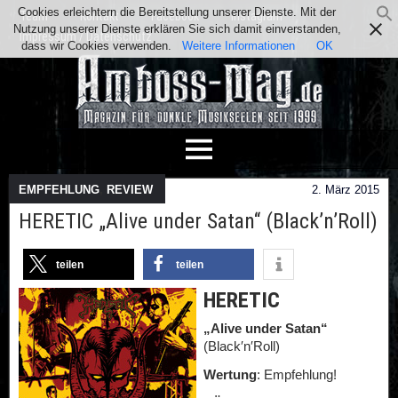
Cookies erleichtern die Bereitstellung unserer Dienste. Mit der
Team
Kontakt
Facebook
Instagram
Nutzung unserer Dienste erklären Sie sich damit einverstanden,
Impressum / Datenschutz
dass wir Cookies verwenden.
Weitere Informationen
OK
EMPFEHLUNG
,
REVIEW
2. März 2015
HERETIC „Alive under Satan“ (Black’n’Roll)
teilen
teilen
HERETIC
„Alive under Satan“
(Black′n′Roll)
Wertung
: Empfehlung!