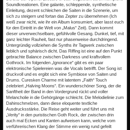
Soundkreationen. Eine galante, schleppende, synthetische
Einleitung, dezent schleichen die Saiten in die Szenerie, um
sich zu steigern und fortan das Zepter zu übernehmen (Ich
weiß zwar nicht, wie ihr ein Album konsumiert, aber lasst euch
für den Eintritt in die Welt von „Malus“ Zeit). Dann kommt
dieser unverwechselbare, gefühlvolle Gesang. Dunkel, tief, mit
ganz leichter Rauheit, fast nur phasenweise durchdringend.
Untergründig vollziehen die Synths ihr Tagwerk zwischen
lieblich und sphärisch dicht. Das Riffing ist eine auf den Punkt
gebrachte Balance zwischen Darkness und kraftvollem
Gothrock. Im folgenden „Ignorance“ gibt es ein paar
elektronische Spielereien was die Vocals betrifft. Der Song ist
druckvoll und es ergibt sich eine Symbiose von Saiten und
Drums. Curesken Charme mit latentem „Faith“ Touch
zelebriert „Halving Moons“. Ein wunderschöner Song, der die
Sanftheit der Band in den Vordergrund rückt und voller
Melancholie in die Gehörgänge schleicht. Die Melodielinie zum
Dahinschmelzen, dann diese eloquente textliche
Ausdrucksstärke. Die Reise geht weiter und führt uns mit
„Verity“ in den puristischen Goth Rock, der zwischen drin
auch mal Ecken und Kanten aufweisen kann, welche vom
verführerischen Klang der Stimme ein wenig rund gefeilt