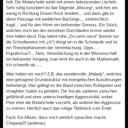
holt. Die Melancholie winkt mit einem liebreizenden Lächeln.
Sehr ruhig konzipiert ist das folgende „Missing“, welches ein
wenig in Richtung Drown Rock tendiert… und dann gibt es
diese Passage mit weiblichen Backings… zerbrechlich,
fragil… und für den Hörer ein betörender Genuss. Ein Stück,
welches mich bei den einzelnen Durchläufen immer wieder
inne halten lässt. Das latent rohe „Occams razor“ (kenne nur
die Schreibweise mit „ck“) dringt ein in die Scholastik und ist
ein Theoriephänomen der Vereinfachung. Upps….
Populismus?… Nein, Vereinfachung ist in der Wissenschaft
ein bekannter Vorgang, man lernt ihn auch in der Mathematik.
Ich schweife ab…..
Was haben wir noch? Z.B. das wundervolle „Malady“, welches
eine getragene Grundstruktur mit energetischen Ausuferungen
beherbergt. Hier gelingt es der Band zwischen Ruhepolen und
straighten Saiten zu pendeln. Die Vocals variieren zwischen
gefühlvoll und einer unterschwelligen Aggressivität, wobei
Peer eher die Melancholie vorzieht, als wütend den Aggressor
zu mimen. Herrlich auch das ruhige Titelstück zum Ende.
Fazit: Ein Album, dass mich wirklich sprachlos macht.
Chapeau!!! (andreas)