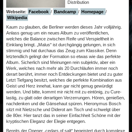
Distribution
Webseite:
Facebook
/
Bandcamp
/
Homepage
/
Wikipedia
Kaum zu glauben, die Berliner werden dieses Jahr volljährig.
Anlass genug um ein neues Album zu veröffentlichen,
welches die Balance zwischen Reife und Verspieltheit in
Einklang bringt. „Malus“ ist durchgängig gelungen, in sich
stimmig und hat durchaus das Zeug zum Klassiker. Denn
letztendlich gelingt der Formation so etwas wie das perfekte
Album. Sicherlich sind Meinungen rein subjektiv, aber ein
Werk, welches nach mehr als 20 Durchläufen immer noch
derart berührt, immer noch Entdeckungen bietet und zu guter
Letzt Tiefgang besitzt, welches die perfekte Kombination aus
Geist und Herz innehat, kann gar nicht genug gewürdigt
werden. Und bitte, kommt mir nicht mit zu eintönig, zu Cure-
lastig, zu glatt oder derartigen Verzerrungen. Hören, genießen,
nachdenken und die Gänsehaut spüren. Hieronymus Bosch
sitzt mit Nietzsche und Diderot am Tisch und schwelgt über
die 80er. Hier tanzt das in seiner Einfachheit Schöne mit der
kryptischen Eleganz der Elegie entgegen.
Bereits der Opener „cedars of salt“ begeistert durch komplexe