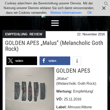
Cookies erleichtern die Bereitstellung unserer Dienste. Mit der
Team
Kontakt
Facebook
Instagram
Nutzung unserer Dienste erklären Sie sich damit einverstanden,
Impressum / Datenschutz
dass wir Cookies verwenden.
Weitere Informationen
OK
EMPFEHLUNG
,
REVIEW
22. November 2016
GOLDEN APES „Malus“ (Melancholic Goth
Rock)
teilen
teilen
GOLDEN APES
„Malus“
(Melancholic Goth Rock)
Wertung:
Empfehlung!
VÖ:
25.11.2016
Label:
Afmusic/Altone