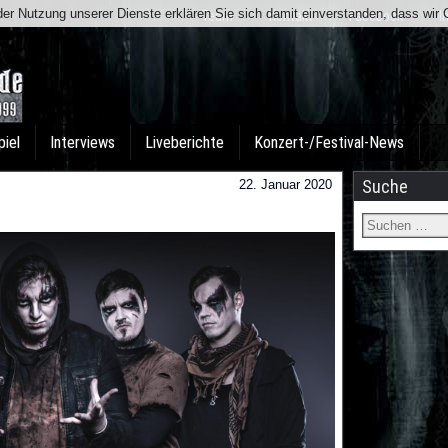
t der Nutzung unserer Dienste erklären Sie sich damit einverstanden, dass wi
Team
Kontakt
Facebook
I
piel
Interviews
Liveberichte
Konzert-/Festival-News
Suche
22. Januar 2020