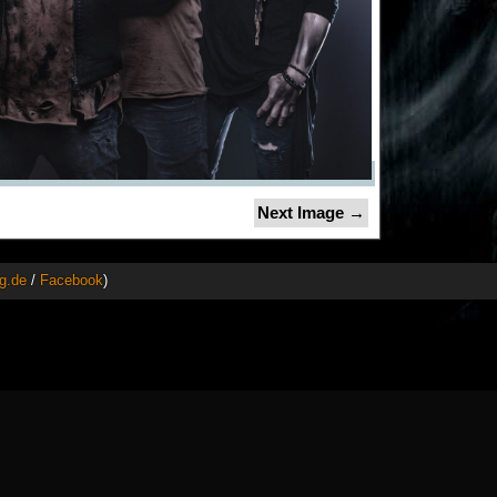
Next Image →
g.de
/
Facebook
)