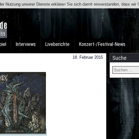
t der Nutzung unserer Dienste erklären Sie sich damit einverstanden, dass wi
Team
Kontakt
Facebook
I
piel
Interviews
Liveberichte
Konzert-/Festival-News
Suche
18. Februar 2015